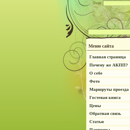
Логин:
Меню сайта
Главная страница
Почему же АКПП?
О себе
Фото
Маршруты проезда
Гостевая книга
Цены
Обратная связь
Статьи
Партнеры