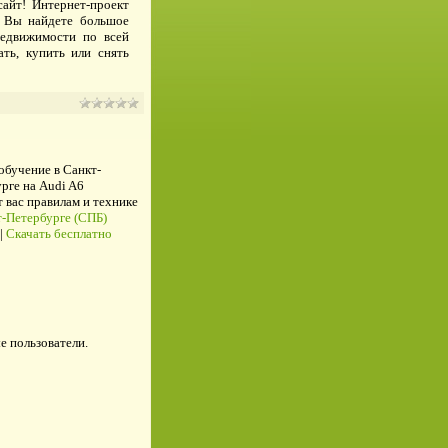
сайт! Интернет-проект
де Вы найдете большое
недвижимости по всей
ть, купить или снять
 обучение в Санкт-
рге на Audi A6
ас правилам и технике
-Петербурге (СПБ)
|
Скачать бесплатно
е пользователи.