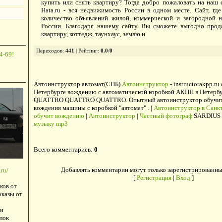
купить или снять квартиру? Тогда добро пожаловать на наш 
Hata.ru - вся недвижимость России в одном месте. Сайт, г
количество объявлений жилой, коммерческой и загородной 
России. Благодаря нашему сайту Вы сможете выгодно прода
квартиру, коттедж, таунхаус, землю и
Переходов
:
441
|
Рейтинг
:
0.0
/
0
4-69!
Автоинструктор автомат(СПБ)
Автоинструктор
- instructorakpp.ru
Петербурге вождению с автоматической коробкой АКПП в Петербу
QUATTRO QUATTRO QUATTRO. Опытный автоинструктор обучит в
вождения машины с коробкой "автомат" . |
Автоинструктор в Санкт
обучит вождению
|
Автоинструктор
|
Частный фотограф
SARDIUS 
музыку mp3
Всего комментариев
:
0
Добавлять комментарии могут только зарегистрированны
ru/
[
Регистрация
|
Вход
]
ков от
оказы от
и
лок