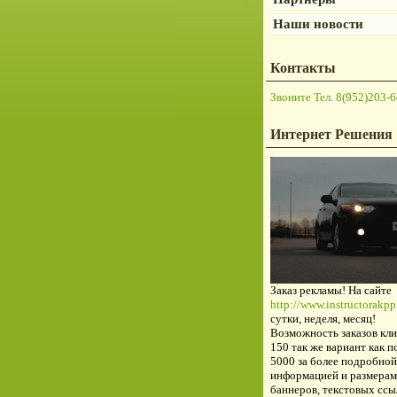
Наши новости
Контакты
Звоните Тел. 8(952)203-6
Интернет Решения
Заказ рекламы! На сайте
http://www.instructorakpp.
сутки, неделя, месяц!
Возможность заказов кли
150 так же вариант как п
5000 за более подробной
информацией и размерам
баннеров, текстовых ссы