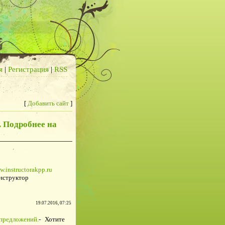
я
|
Регистрация
|
RSS
[
Добавить сайт
]
 Подробнее на
w.instructorakpp.ru
нструктор
19.07.2016, 07:25
предложений.
- Хотите