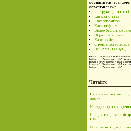
обращайтесь через форм
обратной связи!
инструктор акпп спб
Каталог статей
Каталог сайтов
Каталог файлов
Видео бесплатно онл
Обратные ссылки
Карта сайта
строительство домов
ЭКЗАМЕН ГИБДД
Вариант
This feature is for Premium users 
feature is for Premium users only!
так же 
feature is for Premium users only!
заманчи
feature is for Premium users only!
но стои
feature is for Premium users only!
Читайте
Строительство загород
домов
Инструктор по вождени
Специализированный пр
СПб
Коробка передач. Сравн