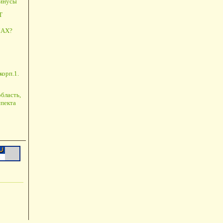
минусы
Т
АХ?
корп.1.
бласть,
пекта