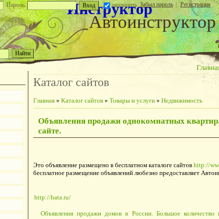
Инструктор
Забыл пароль
|
Регистрация
Пароль:
запомнить
Автоинструктор
Главна
Каталог сайтов
Главная
»
Каталог сайтов
»
Товары и услуги
»
Недвижимость
Объявления продажи однокомнатных квартир.
сайте.
Это объявление размещено в бесплатном каталоге сайтов
http://ww
бесплатное размещение объявлений любезно предоставляет Автои
http://hata.ru/
Объявления продажи домов в России. Большое количество 