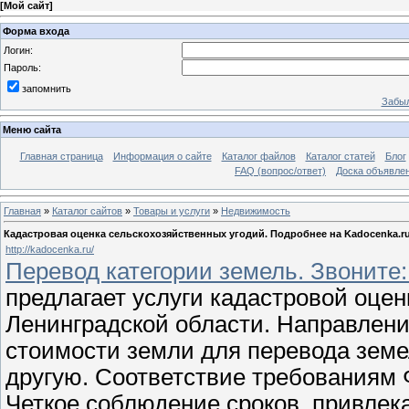
[
Мой сайт
]
Форма входа
Логин:
Пароль:
запомнить
Забыл
Меню сайта
Главная страница
Информация о сайте
Каталог файлов
Каталог статей
Блог
FAQ (вопрос/ответ)
Доска объявле
Главная
»
Каталог сайтов
»
Товары и услуги
»
Недвижимость
Кадастровая оценка сельскохозяйственных угодий. Подробнее на Kadocenka.ru
http://kadocenka.ru/
Перевод категории земель. Звоните: 
предлагает услуги кадастровой оцен
Ленинградской области. Направлени
стоимости земли для перевода земе
другую. Соответствие требованиям 
Четкое соблюдение сроков, привле