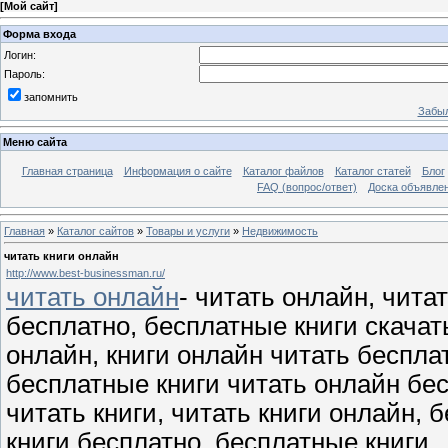
[
Мой сайт
]
Форма входа
Логин:
Пароль:
запомнить
Забыл
Меню сайта
Главная страница
Информация о сайте
Каталог файлов
Каталог статей
Блог
FAQ (вопрос/ответ)
Доска объявле
Главная
»
Каталог сайтов
»
Товары и услуги
»
Недвижимость
читать книги онлайн
http://www.best-businessman.ru/
читать онлайн
- читать онлайн, чита
бесплатно, бесплатные книги скачать
онлайн, книги онлайн читать беспла
бесплатные книги читать онлайн бес
читать книги, читать книги онлайн, 
книги бесплатно, бесплатные книги