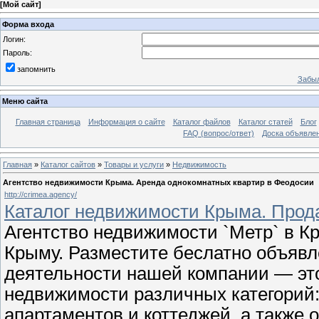
[
Мой сайт
]
Форма входа
Логин:
Пароль:
запомнить
Забыл
Меню сайта
Главная страница
Информация о сайте
Каталог файлов
Каталог статей
Блог
FAQ (вопрос/ответ)
Доска объявле
Главная
»
Каталог сайтов
»
Товары и услуги
»
Недвижимость
Агентство недвижимости Крыма. Аренда однокомнатных квартир в Феодосии
http://crimea.agency/
Каталог недвижимости Крыма. Прод
Агентство недвижимости `Метр` в К
Крыму. Разместите беслатно объявл
деятельности нашей компании — эт
недвижимости различных категорий:
апартаментов и коттеджей, а также