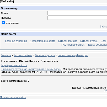
[
Мой сайт
]
Форма входа
Логин:
Пароль:
запомнить
Забыл
Меню сайта
Главная страница
Информация о сайте
Каталог файлов
Каталог статей
Блог
FAQ (вопрос/ответ)
Доска объявле
Главная
»
Каталог сайтов
»
Товары и услуги
»
Косметика, парфюмерия
Косметика из Южной Кореи г. Владивосток
http://ipsecosmetic.ru/
Высококачественная косметика из Южной Кореи
- Мы предлагаем высококачественну
странах Азии), таких как MIKATVONK - декоративная косметика (более 6 лет на рынке)
Всего комментариев
:
0
Добавлять комментарии могу
[
Р
Полная версия сайта