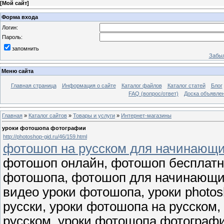
[
Мой сайт
]
Форма входа
Логин:
Пароль:
запомнить
Забыл
Меню сайта
Главная страница
Информация о сайте
Каталог файлов
Каталог статей
Блог
FAQ (вопрос/ответ)
Доска объявле
Главная
»
Каталог сайтов
»
Товары и услуги
»
Интернет-магазины
уроки фотошопа фотографии
http://photoshop-gid.ru/46/159.html
фотошоп на русском для начинающ
фотошоп онлайн, фотошоп бесплатно
фотошопа, фотошоп для начинающих
видео уроки фотошопа, уроки photos
русски, уроки фотошопа на русском
русском, уроки фотошопа фотографи