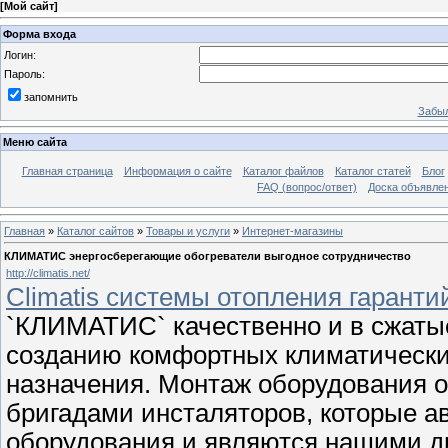
[
Мой сайт
]
Форма входа
Логин:
Пароль:
запомнить
Забыл
Меню сайта
Главная страница
Информация о сайте
Каталог файлов
Каталог статей
Блог
FAQ (вопрос/ответ)
Доска объявле
Главная
»
Каталог сайтов
»
Товары и услуги
»
Интернет-магазины
КЛИМАТИС энергосберегающие обогреватели выгодное сотрудничество
http://climatis.net/
Climatis системы отопления гарант
`КЛИМАТИС` качественно и в сжатые
созданию комфортных климатически
назначения. Монтаж оборудования 
бригадами инсталяторов, которые 
оборудования и являются нашими ди