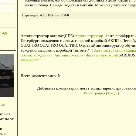
Каменка Пензенской обл. Бесплатная доставка к дому. Оплата п
на весь товар. Не надо ходить в магазин. Можно купить всё сидя
Переходов
:
433
|
Рейтинг
:
0.0
/
0
4-69!
Автоинструктор автомат(СПБ)
Автоинструктор
- instructorakpp.ru
Петербурге вождению с автоматической коробкой АКПП в Петербу
QUATTRO QUATTRO QUATTRO. Опытный автоинструктор обучит в
вождения машины с коробкой "автомат" . |
Автоинструктор в Санкт
обучит вождению
|
Автоинструктор
|
Частный фотограф
SARDIUS 
музыку mp3
Всего комментариев
:
0
Добавлять комментарии могут только зарегистрированны
[
Регистрация
|
Вход
]
ru/
ков от
оказы от
и
лок