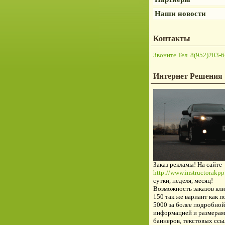
Наши новости
Контакты
Звоните Тел. 8(952)203-6
Интернет Решения
Заказ рекламы! На сайте
http://www.instructorakpp.
сутки, неделя, месяц!
Возможность заказов кли
150 так же вариант как п
5000 за более подробной
информацией и размерам
баннеров, текстовых ссы