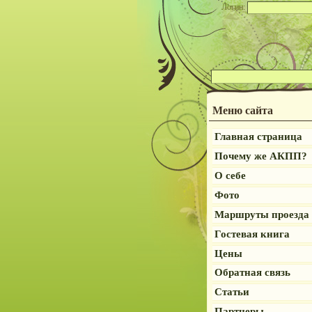
Логин:
Меню сайта
Главная страница
Почему же АКПП?
О себе
Фото
Маршруты проезда
Гостевая книга
Цены
Обратная связь
Статьи
Партнеры