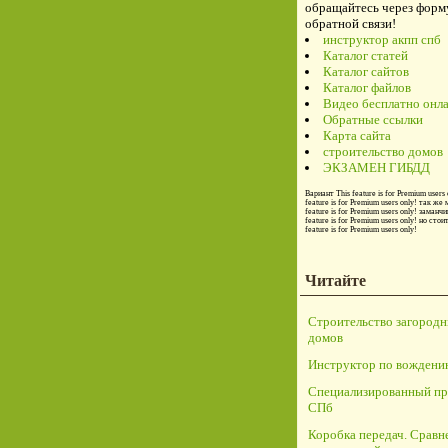
обращайтесь через форм
обратной связи!
инструктор акпп спб
Каталог статей
Каталог сайтов
Каталог файлов
Видео бесплатно онл
Обратные ссылки
Карта сайта
строительство домов
ЭКЗАМЕН ГИБДД
Вариант
This feature is for Premium users 
feature is for Premium users only!
так же 
feature is for Premium users only!
заманчи
feature is for Premium users only!
но стои
feature is for Premium users only!
Читайте
Строительство загород
домов
Инструктор по вождени
Специализированный пр
СПб
Коробка передач. Сравн