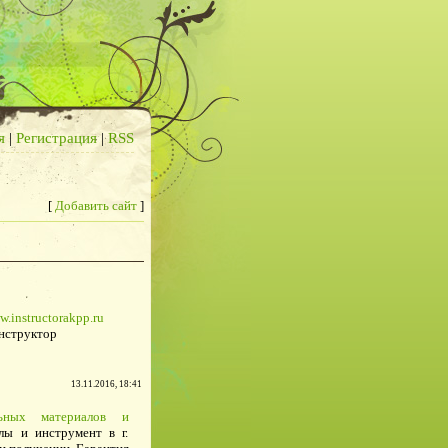
я
|
Регистрация
|
RSS
[
Добавить сайт
]
w.instructorakpp.ru
нструктор
13.11.2016, 18:41
льных материалов и
лы и инструмент в г.