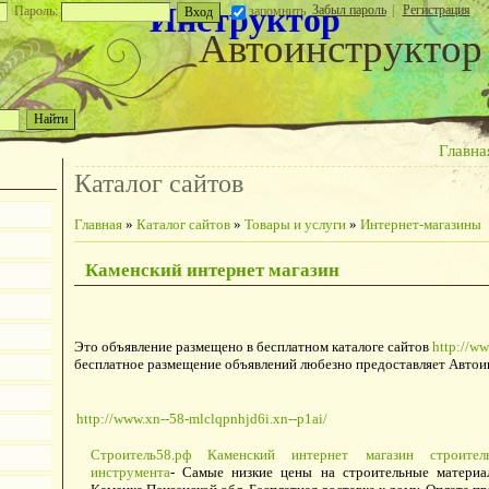
Инструктор
Забыл пароль
|
Регистрация
Пароль:
запомнить
Автоинструктор
Главна
Каталог сайтов
Главная
»
Каталог сайтов
»
Товары и услуги
»
Интернет-магазины
Каменский интернет магазин
Это объявление размещено в бесплатном каталоге сайтов
http://ww
бесплатное размещение объявлений любезно предоставляет Автои
http://www.xn--58-mlclqpnhjd6i.xn--p1ai/
Строитель58.рф Каменский интернет магазин строите
инструмента
- Самые низкие цены на строительные материа