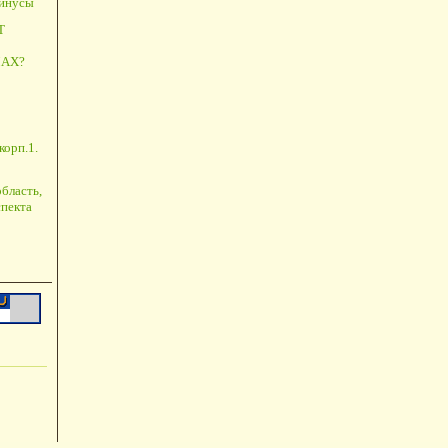
минусы
Т
АХ?
корп.1.
бласть,
пекта