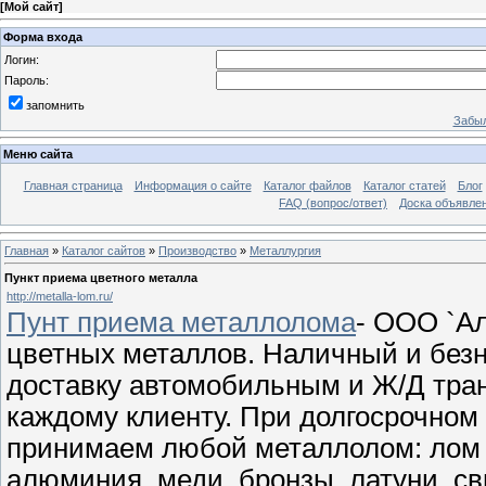
[
Мой сайт
]
Форма входа
Логин:
Пароль:
запомнить
Забыл
Меню сайта
Главная страница
Информация о сайте
Каталог файлов
Каталог статей
Блог
FAQ (вопрос/ответ)
Доска объявле
Главная
»
Каталог сайтов
»
Производство
»
Металлургия
Пункт приема цветного металла
http://metalla-lom.ru/
Пунт приема металлолома
- ООО `Ал
цветных металлов. Наличный и без
доставку автомобильным и Ж/Д тра
каждому клиенту. При долгосрочном
принимаем любой металлолом: лом 
алюминия, меди, бронзы, латуни, св