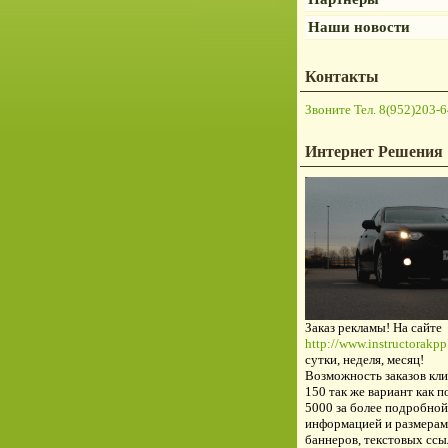
Наши новости
Контакты
Звоните Тел. 8(952)203-6
Интернет Решения
Заказ рекламы! На сайте
http://www.instructorakpp.
сутки, неделя, месяц!
Возможность заказов кли
150 так же вариант как п
5000 за более подробной
информацией и размерам
баннеров, текстовых ссы