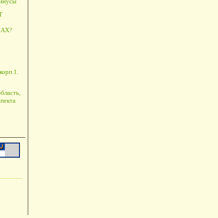
минусы
Т
АХ?
корп.1.
бласть,
пекта