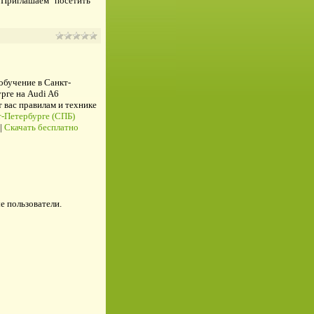
 Приглашаем посетить
 обучение в Санкт-
рге на Audi A6
ас правилам и технике
-Петербурге (СПБ)
|
Скачать бесплатно
е пользователи.