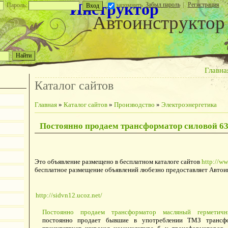
Инструктор
Забыл пароль
|
Регистрация
Пароль:
запомнить
Автоинструктор
Главна
Каталог сайтов
Главная
»
Каталог сайтов
»
Производство
»
Электроэнергетика
Постоянно продаем трансформатор силовой 63
Это объявление размещено в бесплатном каталоге сайтов
http://ww
бесплатное размещение объявлений любезно предоставляет Автои
http://sidvn12.ucoz.net/
Постоянно продаем трансформатор масляный герметичн
постоянно продает бывшие в употреблении ТМЗ трансфо