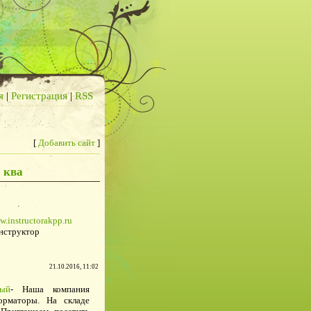
я
|
Регистрация
|
RSS
[
Добавить сайт
]
 ква
w.instructorakpp.ru
нструктор
21.10.2016, 11:02
ый
- Наша компания
рматоры. На складе