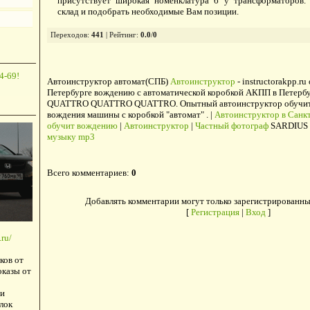
присутствует широкая номенклатура б у трансформаторов.
склад и подобрать необходимые Вам позиции.
Переходов
:
441
|
Рейтинг
:
0.0
/
0
4-69!
Автоинструктор автомат(СПБ)
Автоинструктор
- instructorakpp.ru
Петербурге вождению с автоматической коробкой АКПП в Петербу
QUATTRO QUATTRO QUATTRO. Опытный автоинструктор обучит в
вождения машины с коробкой "автомат" . |
Автоинструктор в Санкт
обучит вождению
|
Автоинструктор
|
Частный фотограф
SARDIUS 
музыку mp3
Всего комментариев
:
0
Добавлять комментарии могут только зарегистрированны
[
Регистрация
|
Вход
]
ru/
ков от
оказы от
и
лок