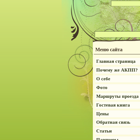
Логин:
Меню сайта
Главная страница
Почему же АКПП?
О себе
Фото
Маршруты проезда
Гостевая книга
Цены
Обратная связь
Статьи
Партнеры