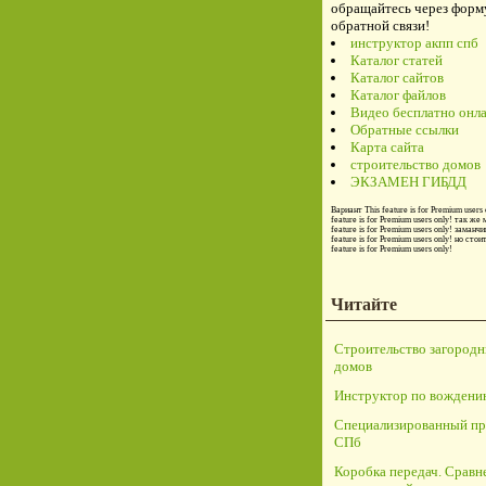
обращайтесь через форм
обратной связи!
инструктор акпп спб
Каталог статей
Каталог сайтов
Каталог файлов
Видео бесплатно онл
Обратные ссылки
Карта сайта
строительство домов
ЭКЗАМЕН ГИБДД
Вариант
This feature is for Premium users 
feature is for Premium users only!
так же 
feature is for Premium users only!
заманчи
feature is for Premium users only!
но стои
feature is for Premium users only!
Читайте
Строительство загород
домов
Инструктор по вождени
Специализированный пр
СПб
Коробка передач. Сравн