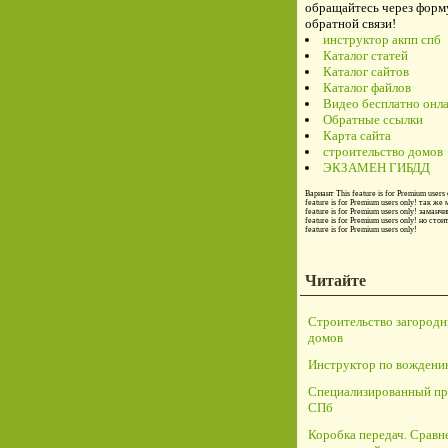
обращайтесь через форм
обратной связи!
инструктор акпп спб
Каталог статей
Каталог сайтов
Каталог файлов
Видео бесплатно онл
Обратные ссылки
Карта сайта
строительство домов
ЭКЗАМЕН ГИБДД
Вариант
This feature is for Premium users 
feature is for Premium users only!
так же 
feature is for Premium users only!
заманчи
feature is for Premium users only!
но стои
feature is for Premium users only!
Читайте
Строительство загород
домов
Инструктор по вождени
Специализированный пр
СПб
Коробка передач. Сравн