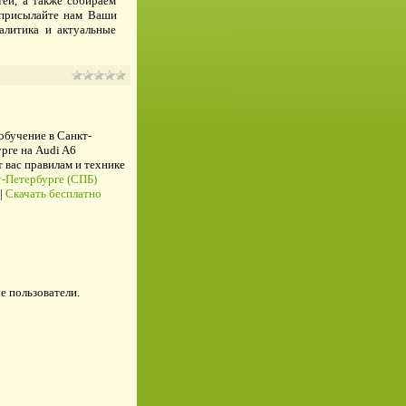
ей, а также собираем
, присылайте нам Ваши
налитика и актуальные
 обучение в Санкт-
рге на Audi A6
ас правилам и технике
-Петербурге (СПБ)
|
Скачать бесплатно
е пользователи.