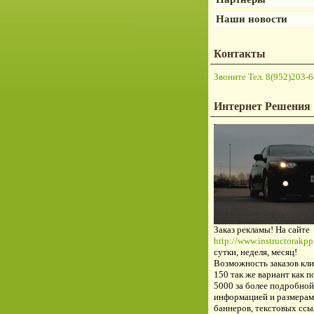
Наши новости
Контакты
Звоните Тел. 8(952)203-6
Интернет Решения
Заказ рекламы! На сайте
http://www.instructorakpp.
сутки, неделя, месяц!
Возможность заказов кли
150 так же вариант как п
5000 за более подробной
информацией и размерам
баннеров, текстовых ссы