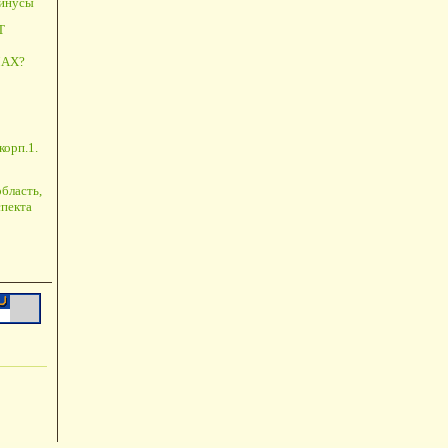
минусы
Т
АХ?
корп.1.
бласть,
пекта