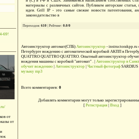
и (С) в РФ и США. Занимаемся написанием собственных стат
материалы с разлиячных сайтов. Публикем авторские статьи
идеи. Grill IP - это самые свежие новости патентования, а
законодательство в
Переходов
:
610
|
Рейтинг
:
0.0
/
0
4-69!
Автоинструктор автомат(СПБ)
Автоинструктор
- instructorakpp.ru
Петербурге вождению с автоматической коробкой АКПП в Петербу
QUATTRO QUATTRO QUATTRO. Опытный автоинструктор обучит в
вождения машины с коробкой "автомат" . |
Автоинструктор в Санкт
обучит вождению
|
Автоинструктор
|
Частный фотограф
SARDIUS 
музыку mp3
Всего комментариев
:
0
Добавлять комментарии могут только зарегистрированны
[
Регистрация
|
Вход
]
ru/
ков от
оказы от
и
лок