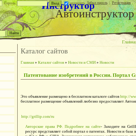
Инструктор
Забыл пароль
|
Регистрация
Пароль:
запомнить
Автоинструктор
Главна
Каталог сайтов
Главная
»
Каталог сайтов
»
Новости и СМИ
»
Новости
Патентование изобретений в России. Портал Gr
Это объявление размещено в бесплатном каталоге сайтов
http://ww
бесплатное размещение объявлений любезно предоставляет Автои
http://grillip.com/ru
Авторские права РФ. Подробнее на сайте
- Заходите на Gril
ресурс представляет собой портал о патентах. Новости и база