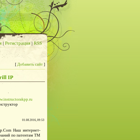
я
|
Регистрация
|
RSS
[
Добавить сайт
]
ill IP
w.instructorakpp.ru
нструктор
01.08.2016, 09:53
lIp.Com Наш интернет-
 знаний по патентам ТМ