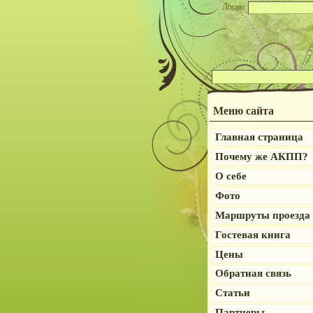
Логин:
Меню сайта
Главная страница
Почему же АКПП?
О себе
Фото
Маршруты проезда
Гостевая книга
Цены
Обратная связь
Статьи
Партнеры