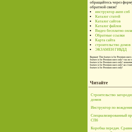
обращайтесь через форм
обратной связи!
инструктор акпп спб
Каталог статей
Каталог сайтов
Каталог файлов
Видео бесплатно онл
Обратные ссылки
Карта сайта
строительство домов
ЭКЗАМЕН ГИБДД
Вариант
This feature is for Premium users 
feature is for Premium users only!
так же 
feature is for Premium users only!
заманчи
feature is for Premium users only!
но стои
feature is for Premium users only!
Читайте
Строительство загород
домов
Инструктор по вождени
Специализированный пр
СПб
Коробка передач. Сравн