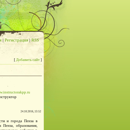
я
|
Регистрация
|
RSS
[
Добавить сайт
]
w.instructorakpp.ru
нструктор
24.10.2016, 13:52
сти и города Пенза в
 Пенза, образования,