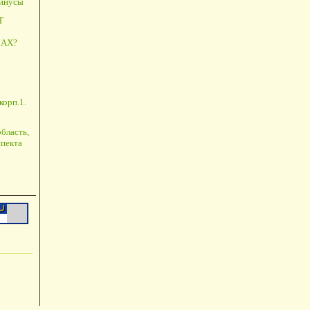
минусы
Т
АХ?
корп.1.
бласть,
пекта