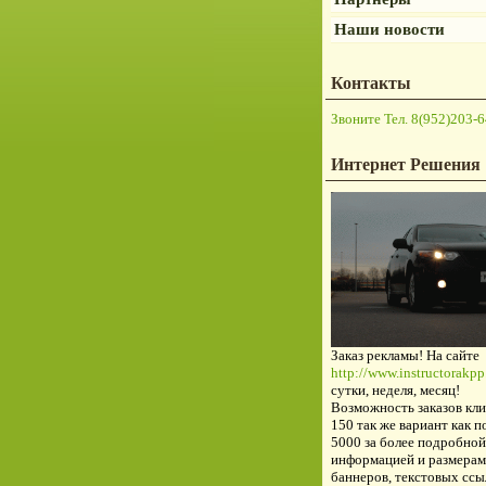
Наши новости
Контакты
Звоните Тел. 8(952)203-6
Интернет Решения
Заказ рекламы! На сайте
http://www.instructorakpp.
сутки, неделя, месяц!
Возможность заказов кли
150 так же вариант как п
5000 за более подробной
информацией и размерам
баннеров, текстовых ссы