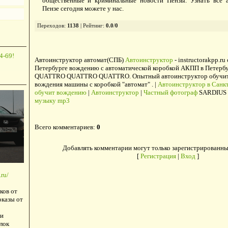
общественные и криминальные новости Пензы. Узнать все 
Пензе сегодня можете у нас.
Переходов
:
1138
|
Рейтинг
:
0.0
/
0
4-69!
Автоинструктор автомат(СПБ)
Автоинструктор
- instructorakpp.ru
Петербурге вождению с автоматической коробкой АКПП в Петербу
QUATTRO QUATTRO QUATTRO. Опытный автоинструктор обучит в
вождения машины с коробкой "автомат" . |
Автоинструктор в Санкт
обучит вождению
|
Автоинструктор
|
Частный фотограф
SARDIUS 
музыку mp3
Всего комментариев
:
0
Добавлять комментарии могут только зарегистрированны
[
Регистрация
|
Вход
]
ru/
ков от
оказы от
и
лок