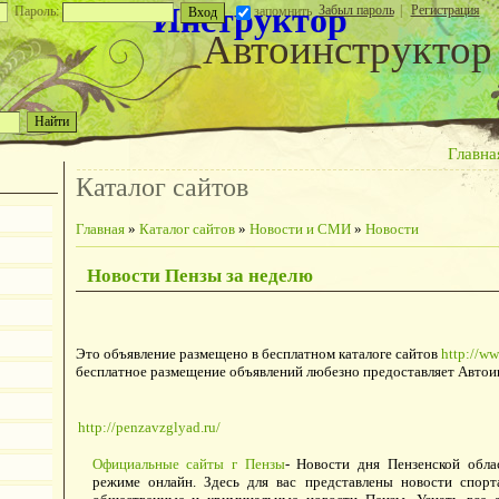
Инструктор
Забыл пароль
|
Регистрация
Пароль:
запомнить
Автоинструктор
Главна
Каталог сайтов
Главная
»
Каталог сайтов
»
Новости и СМИ
»
Новости
Новости Пензы за неделю
Это объявление размещено в бесплатном каталоге сайтов
http://ww
бесплатное размещение объявлений любезно предоставляет Автои
http://penzavzglyad.ru/
Официальные сайты г Пензы
- Новости дня Пензенской обла
режиме онлайн. Здесь для вас представлены новости спорта