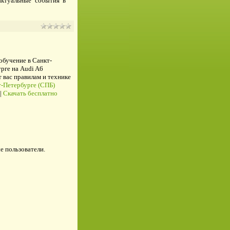
актуальные события в
 обучение в Санкт-
рге на Audi A6
ас правилам и технике
-Петербурге (СПБ)
|
Скачать бесплатно
е пользователи.