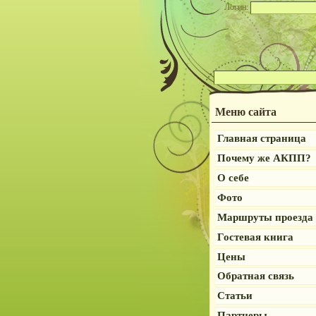
Логин:
Меню сайта
Главная страница
Почему же АКПП?
О себе
Фото
Маршруты проезда
Гостевая книга
Цены
Обратная связь
Статьи
Партнеры