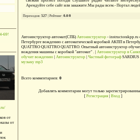
свежий прогноз погоды слушайте радио читайте интересну
Арендуйте себе сайт или закажите.Мы рады всем.- Портал люде
Переходов
:
527
|
Рейтинг
:
0.0
/
0
4-69!
Автоинструктор автомат(СПБ)
Автоинструктор
- instructorakpp.ru
Петербурге вождению с автоматической коробкой АКПП в Петербу
QUATTRO QUATTRO QUATTRO. Опытный автоинструктор обучит в
вождения машины с коробкой "автомат" . |
Автоинструктор в Санкт
обучит вождению
|
Автоинструктор
|
Частный фотограф
SARDIUS 
музыку mp3
Всего комментариев
:
0
Добавлять комментарии могут только зарегистрированны
[
Регистрация
|
Вход
]
ru/
ков от
оказы от
и
лок