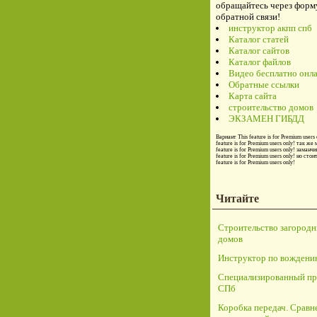
обращайтесь через форм
обратной связи!
инструктор акпп спб
Каталог статей
Каталог сайтов
Каталог файлов
Видео бесплатно онл
Обратные ссылки
Карта сайта
строительство домов
ЭКЗАМЕН ГИБДД
Вариант
This feature is for Premium users 
feature is for Premium users only!
так же 
feature is for Premium users only!
заманчи
feature is for Premium users only!
но стои
feature is for Premium users only!
Читайте
Строительство загород
домов
Инструктор по вождени
Специализированный пр
СПб
Коробка передач. Сравн