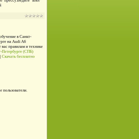
ю прессу.Ведите Блог
й
 обучение в Санкт-
рге на Audi A6
ас правилам и технике
-Петербурге (СПБ)
|
Скачать бесплатно
е пользователи.