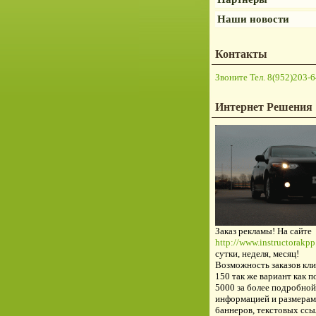
Наши новости
Контакты
Звоните Тел. 8(952)203-6
Интернет Решения
Заказ рекламы! На сайте
http://www.instructorakpp.
сутки, неделя, месяц!
Возможность заказов кли
150 так же вариант как п
5000 за более подробной
информацией и размерам
баннеров, текстовых ссы