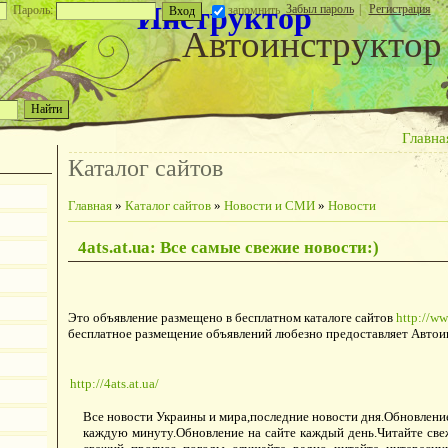
Инструктор
Забыл пароль
|
Регистрация
Пароль:
запомнить
Автоинструктор
Главна
Каталог сайтов
Главная
»
Каталог сайтов
»
Новости и СМИ
»
Новости
4ats.at.ua: Все самые свежие новости:)
Это объявление размещено в бесплатном каталоге сайтов
http://ww
бесплатное размещение объявлений любезно предоставляет Автои
http://4ats.at.ua/
Все новости Украины и мира,последние новости дня.Обновлени
каждую минуту.Обновление на сайте каждый день.Читайте све