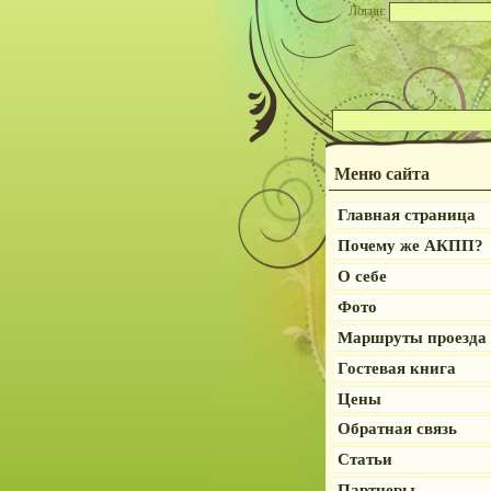
Логин:
Меню сайта
Главная страница
Почему же АКПП?
О себе
Фото
Маршруты проезда
Гостевая книга
Цены
Обратная связь
Статьи
Партнеры