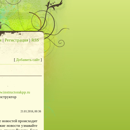
я
|
Регистрация
|
RSS
[
Добавить сайт
]
w.instructorakpp.ru
нструктор
21.01.2016, 00:36
е новостей происходит
жие новости узнавайте