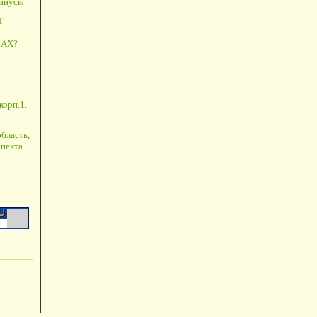
минусы
Т
АХ?
корп.1.
бласть,
пекта