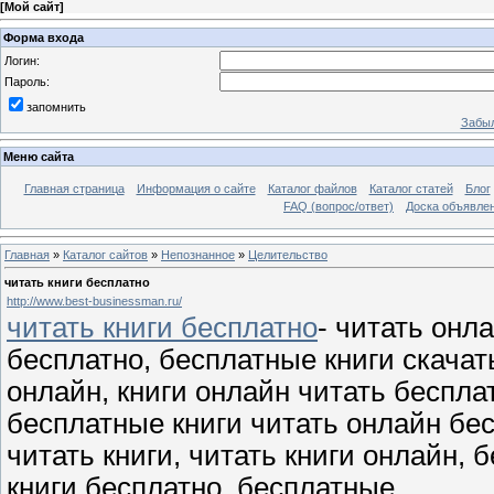
[
Мой сайт
]
Форма входа
Логин:
Пароль:
запомнить
Забыл
Меню сайта
Главная страница
Информация о сайте
Каталог файлов
Каталог статей
Блог
FAQ (вопрос/ответ)
Доска объявле
Главная
»
Каталог сайтов
»
Непознанное
»
Целительство
читать книги бесплатно
http://www.best-businessman.ru/
читать книги бесплатно
- читать онл
бесплатно, бесплатные книги скачать
онлайн, книги онлайн читать беспла
бесплатные книги читать онлайн бес
читать книги, читать книги онлайн, 
книги бесплатно, бесплатные