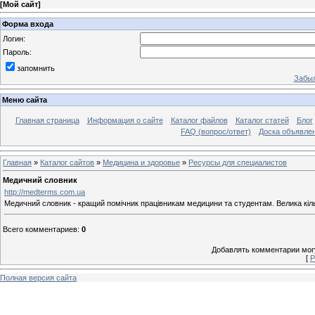
[
Мой сайт
]
Форма входа
Логин:
Пароль:
запомнить
Забыл
Меню сайта
Главная страница
Информация о сайте
Каталог файлов
Каталог статей
Блог
FAQ (вопрос/ответ)
Доска объявле
Главная
»
Каталог сайтов
»
Медицина и здоровье
»
Ресурсы для специалистов
Медичний словник
http://medterms.com.ua
Медичний словник - кращий помічник працівникам медицини та студентам. Велика кіль
Всего комментариев
:
0
Добавлять комментарии могу
[
Р
Полная версия сайта