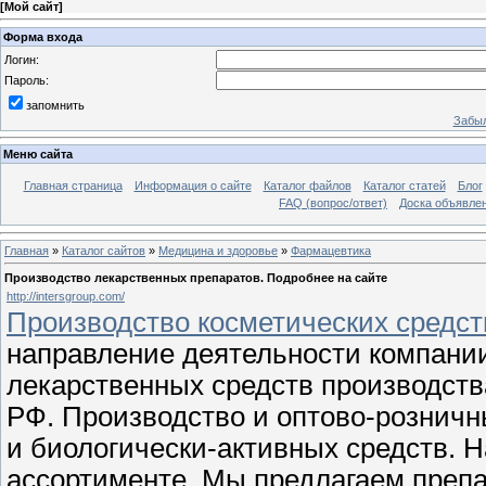
[
Мой сайт
]
Форма входа
Логин:
Пароль:
запомнить
Забыл
Меню сайта
Главная страница
Информация о сайте
Каталог файлов
Каталог статей
Блог
FAQ (вопрос/ответ)
Доска объявле
Главная
»
Каталог сайтов
»
Медицина и здоровье
»
Фармацевтика
Производство лекарственных препаратов. Подробнее на сайте
http://intersgroup.com/
Производство косметических средст
направление деятельности компании
лекарственных средств производств
РФ. Производство и оптово-розничн
и биологически-активных средств. Н
ассортименте. Мы предлагаем преп