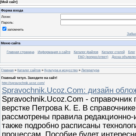
[
Мой сайт
]
Форма входа
Логин:
Пароль:
запомнить
Забыл
Меню сайта
Главная страница
Информация о сайте
Каталог файлов
Каталог статей
Блог
FAQ (вопрос/ответ)
Доска объявле
Главная
»
Каталог сайтов
»
Культура и искусство
»
Литература
Главный титул. Заходите на сайт!
http://spravochnik.ucoz.com/
Spravochnik.Ucoz.Com: дизайн обло
Spravochnik.Ucoz.Com - справочник
верстке Петрова К. Е. В справочник
рассмотрены правила редакционно-и
также подробно расписаны технолог
процессам. Пособие будет интерес