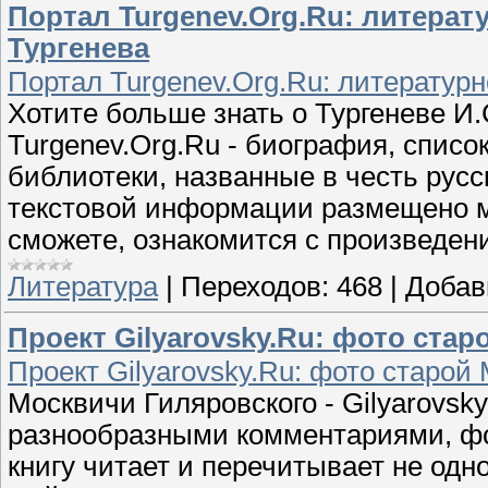
Портал Turgenev.Org.Ru: литерат
Тургенева
Портал Turgenev.Org.Ru: литератур
Хотите больше знать о Тургеневе И.
Turgenev.Org.Ru - биография, список
библиотеки, названные в честь русс
текстовой информации размещено м
сможете, ознакомится с произведени
Литература
|
Переходов:
468
|
Добав
Проект Gilyarovsky.Ru: фото ста
Проект Gilyarovsky.Ru: фото старой
Москвичи Гиляровского - Gilyarovsk
разнообразными комментариями, фо
книгу читает и перечитывает не одн