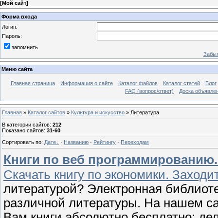
[
Мой сайт
]
Форма входа
Логин:
Пароль:
запомнить
Забыл
Меню сайта
Главная страница
Информация о сайте
Каталог файлов
Каталог статей
Блог
FAQ (вопрос/ответ)
Доска объявле
Главная
»
Каталог сайтов
»
Культура и искусство
» Литература
В категории сайтов
:
212
Показано сайтов
:
31-60
Сортировать по
:
Дате
·
Названию
·
Рейтингу
·
Переходам
Книги по веб программированию
Скачать книгу по экономики. Заходи
литературой? Электронная библиот
различной литературы. На нашем с
Вам книги абсолютно бесплатно: дел