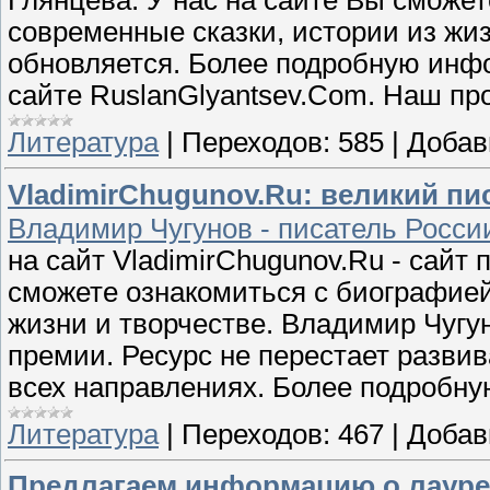
Глянцева. У нас на сайте Вы сможе
современные сказки, истории из жиз
обновляется. Более подробную инф
сайте RuslanGlyantsev.Com. Наш пр
Литература
|
Переходов:
585
|
Добав
VladimirChugunov.Ru: великий пи
Владимир Чугунов - писатель Росси
на сайт VladimirChugunov.Ru - сайт
сможете ознакомиться с биографией
жизни и творчестве. Владимир Чугу
премии. Ресурс не перестает развив
всех направлениях. Более подроб
Литература
|
Переходов:
467
|
Добав
Предлагаем информацию о лауре