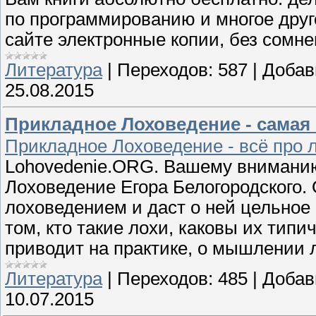
по программированию и многое друг
сайте электронные копии, без сомн
Литература
|
Переходов:
587
|
Добав
25.08.2015
Прикладное Лоховедение - самая 
Прикладное Лоховедение - всё про 
Lohovedenie.ORG. Вашему вниманию
Лоховедение Егора Белогородского. 
лоховедением и даст о ней цельное
том, кто такие лохи, каковы их тип
приводит на практике, о мышлении л
Литература
|
Переходов:
485
|
Добав
10.07.2015