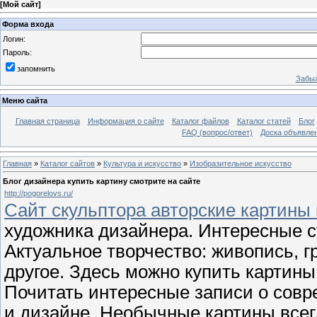
[
Мой сайт
]
Форма входа
Логин:
Пароль:
запомнить
Забыл
Меню сайта
Главная страница
Информация о сайте
Каталог файлов
Каталог статей
Блог
FAQ (вопрос/ответ)
Доска объявле
Главная
»
Каталог сайтов
»
Культура и искусство
»
Изобразительное искусство
Блог дизайнера купить картину смотрите на сайте
http://pogorelovs.ru/
Сайт скульптора авторские картины
художника дизайнера. Интересные ст
Актуальное творчество: живопись, г
другое. Здесь можно купить картины 
Почитать интересные записи о совр
и дизайне. Необычные картины все