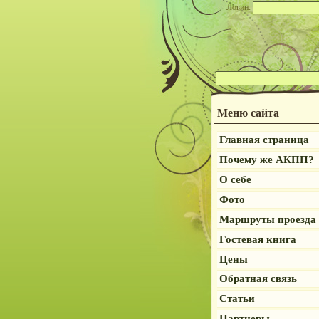
Логин:
Меню сайта
Главная страница
Почему же АКПП?
О себе
Фото
Маршруты проезда
Гостевая книга
Цены
Обратная связь
Статьи
Партнеры