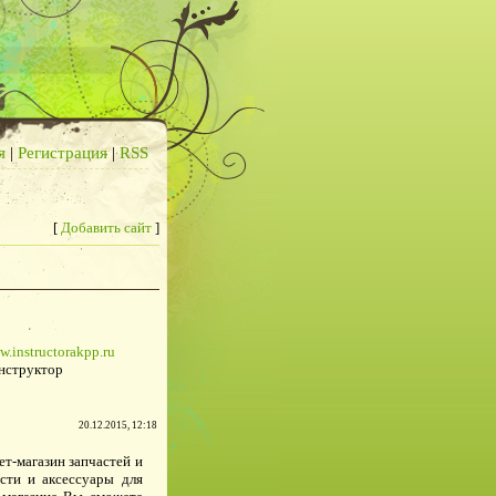
я
|
Регистрация
|
RSS
[
Добавить сайт
]
w.instructorakpp.ru
нструктор
20.12.2015, 12:18
ет-магазин запчастей и
сти и аксессуары для