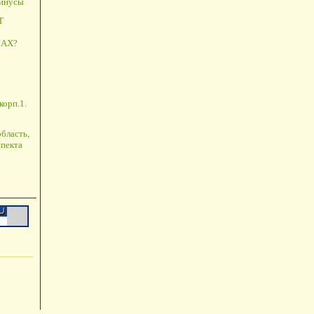
минусы
Т
АХ?
корп.1.
бласть,
пекта