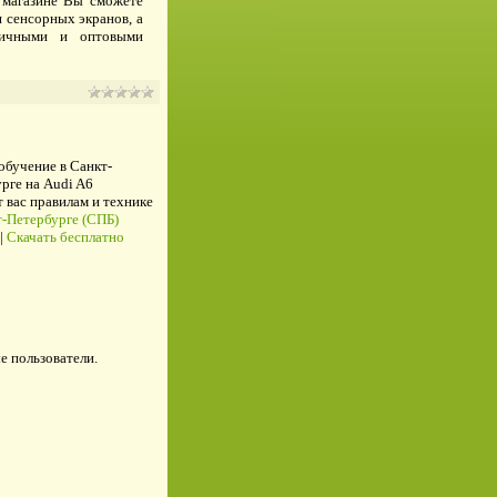
 магазине Вы сможете
я сенсорных экранов, а
ничными и оптовыми
 обучение в Санкт-
рге на Audi A6
ас правилам и технике
-Петербурге (СПБ)
|
Скачать бесплатно
е пользователи.