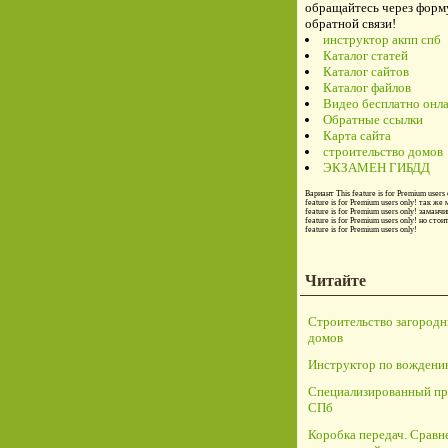
обращайтесь через форм
обратной связи!
инструктор акпп спб
Каталог статей
Каталог сайтов
Каталог файлов
Видео бесплатно онл
Обратные ссылки
Карта сайта
строительство домов
ЭКЗАМЕН ГИБДД
Вариант
This feature is for Premium users 
feature is for Premium users only!
так же 
feature is for Premium users only!
заманчи
feature is for Premium users only!
но стои
feature is for Premium users only!
Читайте
Строительство загород
домов
Инструктор по вождени
Специализированный пр
СПб
Коробка передач. Сравн