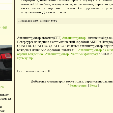
смартфонов, планшетных компьютеров и ноутбуков. В нашем
заказать USB-кабели, аккумуляторы, карты памяти, перчатки дл
также чехлы и еще много всего. Сотрудничаем с роз
покупателями. Доставка товара
Переходов
:
580
|
Рейтинг
:
0.0
/
0
4-69!
Автоинструктор автомат(СПБ)
Автоинструктор
- instructorakpp.ru
Петербурге вождению с автоматической коробкой АКПП в Петербу
QUATTRO QUATTRO QUATTRO. Опытный автоинструктор обучит в
вождения машины с коробкой "автомат" . |
Автоинструктор в Санкт
обучит вождению
|
Автоинструктор
|
Частный фотограф
SARDIUS 
музыку mp3
Всего комментариев
:
0
Добавлять комментарии могут только зарегистрированны
[
Регистрация
|
Вход
]
ru/
ков от
оказы от
и
лок