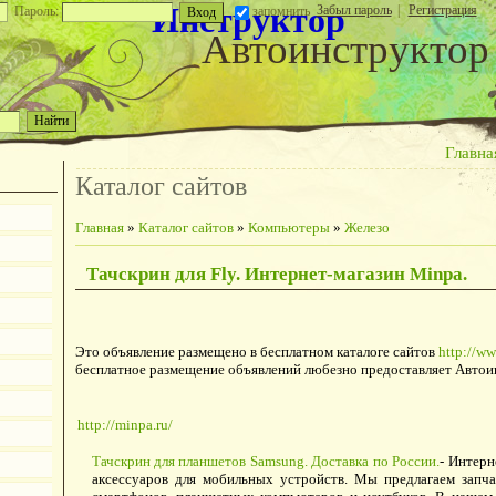
Инструктор
Забыл пароль
|
Регистрация
Пароль:
запомнить
Автоинструктор
Главна
Каталог сайтов
Главная
»
Каталог сайтов
»
Компьютеры
»
Железо
Тачскрин для Fly. Интернет-магазин Minpa.
Это объявление размещено в бесплатном каталоге сайтов
http://ww
бесплатное размещение объявлений любезно предоставляет Автои
http://minpa.ru/
Тачскрин для планшетов Samsung. Доставка по России.
- Интерн
аксессуаров для мобильных устройств. Мы предлагаем запча