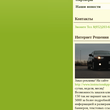
Наши новости
Контакты
Звоните Тел. 8(952)203-6
Интернет Решения
Заказ рекламы! На сайте
http://www.instructorakpp.
сутки, неделя, месяц!
Возможность заказов кли
150 так же вариант как п
5000 за более подробной
информацией и размерам
баннеров, текстовых ссы