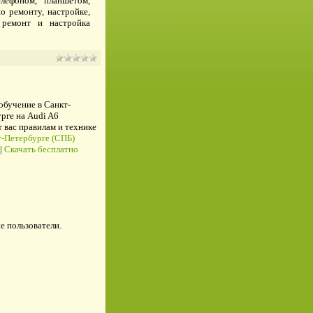
лефоном, планшетом,
о ремонту, настройке,
 ремонт и настройка
 обучение в Санкт-
рге на Audi A6
ас правилам и технике
-Петербурге (СПБ)
|
Скачать бесплатно
е пользователи.