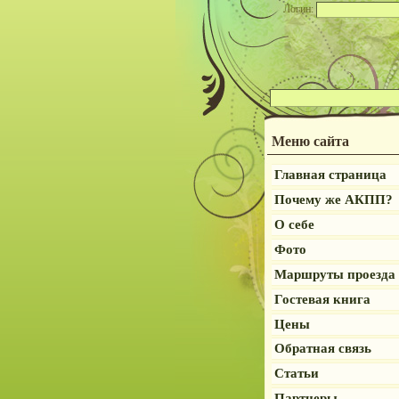
Логин:
Меню сайта
Главная страница
Почему же АКПП?
О себе
Фото
Маршруты проезда
Гостевая книга
Цены
Обратная связь
Статьи
Партнеры