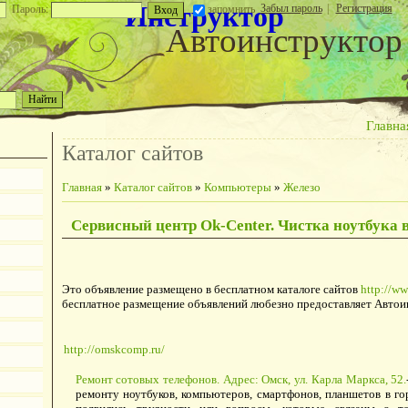
Инструктор
Забыл пароль
|
Регистрация
Пароль:
запомнить
Автоинструктор
Главна
Каталог сайтов
Главная
»
Каталог сайтов
»
Компьютеры
»
Железо
Сервисный центр Ok-Center. Чистка ноутбука 
Это объявление размещено в бесплатном каталоге сайтов
http://ww
бесплатное размещение объявлений любезно предоставляет Автои
http://omskcomp.ru/
Ремонт сотовых телефонов. Адрес: Омск, ул. Карла Маркса, 52.
ремонту ноутбуков, компьютеров, смартфонов, планшетов в го