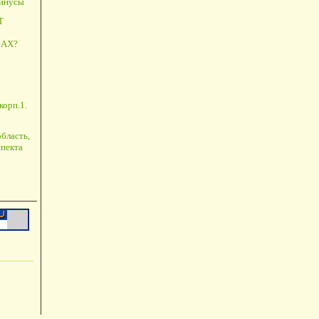
минусы
Т
АХ?
корп.1.
бласть,
пекта