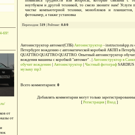
появились трудности или вопросы, которые связаны с те
ноутбуком и другой техникой, то смело звоните нам! Услуги п
чистке компьютерной техники, моноблоков и планшетов,
фотокамер, а также установка
Переходов
:
519
|
Рейтинг
:
0.0
/
0
4-69!
Автоинструктор автомат(СПБ)
Автоинструктор
- instructorakpp.ru
Петербурге вождению с автоматической коробкой АКПП в Петербу
QUATTRO QUATTRO QUATTRO. Опытный автоинструктор обучит в
вождения машины с коробкой "автомат" . |
Автоинструктор в Санкт
обучит вождению
|
Автоинструктор
|
Частный фотограф
SARDIUS 
музыку mp3
Всего комментариев
:
0
Добавлять комментарии могут только зарегистрированны
[
Регистрация
|
Вход
]
ru/
ков от
оказы от
и
лок