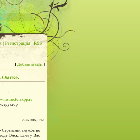
я
|
Регистрация
|
RSS
[
Добавить сайт
]
в Омске.
w.instructorakpp.ru
нструктор
22.05.2016, 18:58
- Сервисная служба по
роде Омск. Если у Вас