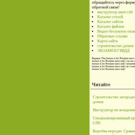
обращайтесь через форм
обратной связи!
инструктор акпп спб
Каталог статей
Каталог сайтов
Каталог файлов
Видео бесплатно онл
Обратные ссылки
Карта сайта
строительство домов
ЭКЗАМЕН ГИБДД
Вариант
This feature is for Premium users 
feature is for Premium users only!
так же 
feature is for Premium users only!
заманчи
feature is for Premium users only!
но стои
feature is for Premium users only!
Читайте
Строительство загород
домов
Инструктор по вождени
Специализированный пр
СПб
Коробка передач. Сравн