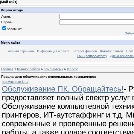
[
Мой сайт
]
Форма входа
Логин:
Пароль:
запомнить
Забыл
Меню сайта
Главная страница
Информация о сайте
Каталог файлов
Каталог статей
Блог
FAQ (вопрос/ответ)
Доска объявле
Главная
»
Каталог сайтов
»
Компьютеры
»
Железо
Предлагаем: обслуживание персональных компьютеров
http://ruskom-it.ru/
Обслуживание ПК. Обращайтесь!
- 
предоставляет полный спектр услуг 
Обслуживание компьютерной техники
принтеров, ИТ-аутстаффинг и т.д. 
современные и проверенные решени
работы, а также полное соответств