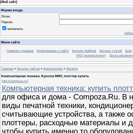
[
Мой сайт
]
Форма входа
Логин:
Пароль:
запомнить
Забыл
Меню сайта
Главная страница
Информация о сайте
Каталог файлов
Каталог статей
Блог
FAQ (вопрос/ответ)
Доска объявле
Главная
»
Каталог сайтов
»
Компьютеры
»
Железо
Компьютерная техника: Kyocera МФУ, плоттер купить
http://compoza.ru/
Компьютерная техника: купить плотте
для офиса и дома - Compoza.Ru. В
виды печатной техники, кондиционе
считывающие устройства, а также о
плоттеры, расходные материалы и др
чтобы купить именно то оборудован