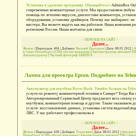
Установка и удаление программы. Обращайтесь!
- AdminBox Onl
современные компьютерные услуги. Мы предоставляем любую 
помощь по лечению вирусов, диагностике компьютера, устано
оборудования, установке драйверов. Почему нас выбирают: не 
мастера, Вы можете видеть как мы работаем. Наша компания ра
регионами России. Наши контакты для связи
> ПЕРЕХОД НА САЙТ <
Далее...
Железо
| Переходов: 404 | Добавил:
Василий Прохоров
| Дата:
08.01.2012
|
А
в Санкт-Петербурге (СПБ) обучит вождению
|
Автоинструктор автомат(СП
Автоинструктор
|
Частный фотограф SARDIUS
Лампа для проектра Epson. Подробнее на Tehn
Аккумулятор для ноутбука Rover Book. Узнайте больше на Tehn
услуги по ремонту компьютерной техники в Самаре? Тогда Вы 
Авторизированный Сервисный Центр предлагает весь спектр ус
ноутбуков, компьютерная помощь и другие. Также оказываем 
услуги: восстановление данных, установка систем видеонаблю
ЛВС. У нас работают профессионалы в
> ПЕРЕХОД НА САЙТ <
Далее...
Железо
| Переходов: 428 | Добавил:
Технолинк
| Дата:
08.01.2012
|
Автоинст
Петербурге (СПБ) обучит вождению
|
Автоинструктор автомат(СПБ)
|
Авто