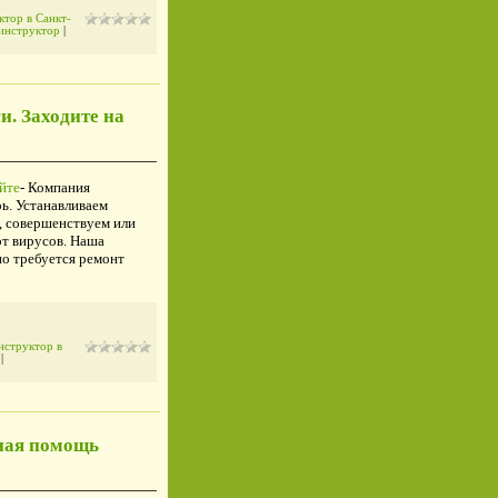
тор в Санкт-
инструктор
|
. Заходите на
йте
- Компания
ь. Устанавливаем
, совершенствуем или
т вирусов. Наша
но требуется ремонт
нструктор в
)
|
ная помощь