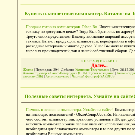
Купить планшетный компьютер. Каталог на T
Продажа готовых компьютеров. Tshop.Ru
- Ищете качественну
технику по доступным ценам? Тогда Вы обратились по адресу!
Треугольник представляет Вашему вниманию широкий ассорт
техники. Каталог продукции: компьютеры, переферийная и офи
расходные материалы и многое другое. У нас Вы можете купить
мировых производителей, так и нашей собственной сборки. Де
> ПЕРЕХОД НА САЙТ <
Далее...
Железо
| Переходов: 394 | Добавил:
Компания Треугольник
| Дата:
26.12.201
Автоинструктор в Санкт-Петербурге (СПБ) обучит вождению
|
Автоинстру
автомат(СПБ)
|
Автоинструктор
|
Частный фотограф SARDIUS
Полезные советы интернета. Узнайте на сайте
Помощь в освоении компьютера. Узнайте на сайте!
- Компьютер
начинающих пользователей - ObzorComp.Ucoz.Ru. На нашем сай
чего состоит компьютер, как правильно установить ПК для удо
включить компьютер и какие первые шаги его использования, к
необходимы для безопасности компьютера и много других поле
необходимы Вашему компьютеру