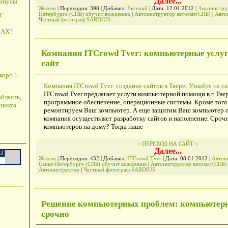
Далее...
минусы
Железо
| Переходов: 398 | Добавил:
Евгений
| Дата:
12.01.2012
|
Автоинструк
Петербурге (СПБ) обучит вождению
|
Автоинструктор автомат(СПБ)
|
Авто
Т
Частный фотограф SARDIUS
АХ?
Компания ITCrowd Tver: компьютерные услуги
сайт
корп.1.
Компания ITCrowd Tver: создание сайтов в Твери. Узнайте на са
ITCrowd Tver предлагает услуги компьютерной помощи в г. Твер
бласть,
программное обеспечение, операционные системы. Кроме того
пекта
ремонтируем Ваш компьютер. А еще защитим Ваш компьютер о
компания осуществляет разработку сайтов и наполнение. Сроч
компьютеров на дому? Тогда наше
> ПЕРЕХОД НА САЙТ <
Далее...
Железо
| Переходов: 432 | Добавил:
ITCrowd Tver
| Дата:
08.01.2012
|
Автои
Санкт-Петербурге (СПБ) обучит вождению
|
Автоинструктор автомат(СПБ
Автоинструктор
|
Частный фотограф SARDIUS
Решение компьютерных проблем: компьютер
срочно