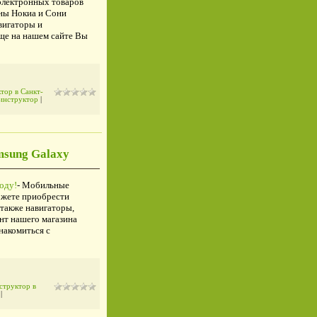
электронных товаров
ны Нокиа и Сони
вигаторы и
еще на нашем сайте Вы
тор в Санкт-
инструктор
|
msung Galaxy
оду!
- Мобильные
ожете приобрести
 также навигаторы,
нт нашего магазина
накомиться с
структор в
)
|