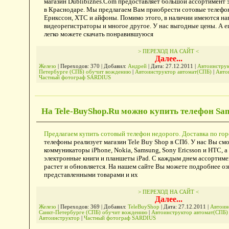
магазин Dublibiznes.Com предоставляет большой ассортимент 
в Краснодаре. Мы предлагаем Вам приобрести сотовые телефо
Ерикссон, ХТС и айфоны. Помимо этого, в наличии имеются на
видеорегистраторы и многое другое. У нас выгодные цены. А 
легко можете скачать понравившуюся
> ПЕРЕХОД НА САЙТ <
Далее...
Железо
| Переходов: 370 | Добавил:
Андрей
| Дата:
27.12.2011
|
Автоинструк
Петербурге (СПБ) обучит вождению
|
Автоинструктор автомат(СПБ)
|
Авто
Частный фотограф SARDIUS
На Tele-BuyShop.Ru можно купить телефон Sa
Предлагаем купить сотовый телефон недорого. Доставка по гор
телефоны реализует магазин Tele Buy Shop в СПб. У нас Вы см
коммуникаторы iPhone, Nokia, Samsung, Sony Ericsson и HTC, а
электронные книги и планшеты iPad. С каждым днем ассортиме
растет и обновляется. На нашем сайте Вы можете подробнее оз
представленными товарами и их
> ПЕРЕХОД НА САЙТ <
Далее...
Железо
| Переходов: 369 | Добавил:
TeleBuyShop
| Дата:
27.12.2011
|
Автоин
Санкт-Петербурге (СПБ) обучит вождению
|
Автоинструктор автомат(СПБ
Автоинструктор
|
Частный фотограф SARDIUS