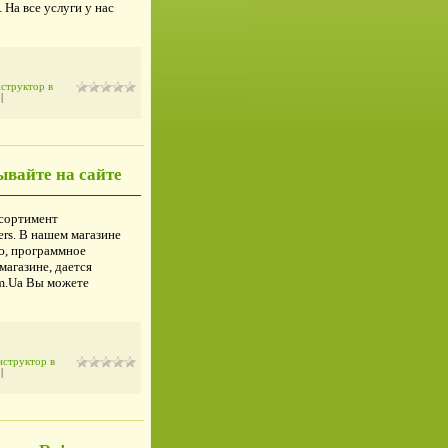
 На все услуги у нас
структор в
)
|
ывайте на сайте
ссортимент
rs. В нашем магазине
ю, программное
магазине, дается
m.Ua Вы можете
структор в
)
|