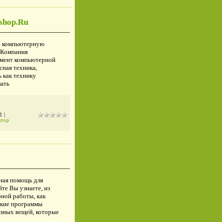
shop.Ru
ю компьютерную
 Компания
имент компьютерной
сная техника,
 как технику
лать
1
|
ктор
!
ная помощь для
те Вы узнаете, из
бной работы, как
акие программы
зных вещей, которые