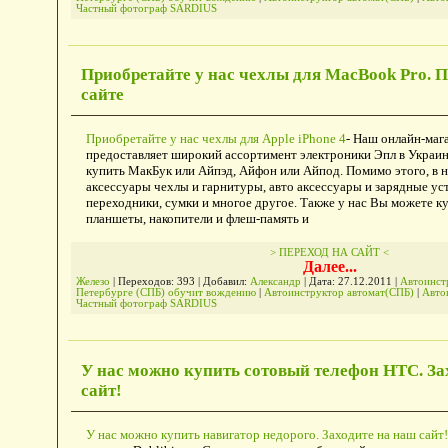
Частный фотограф SARDIUS
Приобретайте у нас чехлы для MacBook Pro. П
сайте
Приобретайте у нас чехлы для Apple iPhone 4
- Наш онлайн-маг
предоставляет широкий ассортимент электроники Эпл в Украин
купить МакБук или Айпэд, Айфон или Айпод. Помимо этого, в 
аксессуары чехлы и гарнитуры, авто аксессуары и зарядные уст
переходники, сумки и многое другое. Также у нас Вы можете к
планшеты, накопители и флеш-память и
> ПЕРЕХОД НА САЙТ <
Далее...
Железо
| Переходов: 393 | Добавил:
Александр
| Дата:
27.12.2011
|
Автоинстр
Петербурге (СПБ) обучит вождению
|
Автоинструктор автомат(СПБ)
|
Авто
Частный фотограф SARDIUS
У нас можно купить сотовый телефон HTC. За
сайт!
У нас можно купить навигатор недорого. Заходите на наш сайт!