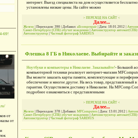
интернет. Выезд специалиста на дом осуществляется бесплатно.
установлены низкие цены. На сайте можно
> ПЕРЕХОД НА САЙТ <
Далее...
Железо
| Переходов: 390 | Добавил:
allcomprepair
| Дата:
18.01.2012
|
Автоин
Санкт-Петербурге (СПБ) обучит вождению
|
Автоинструктор автомат(СПБ
4-69!
Автоинструктор
|
Частный фотограф SARDIUS
Флешка 8 ГБ в Николаеве. Выбирайте и заказ
Ноутбуки и компьютеры в Николаеве. Заказывайте!
- Большой а
компьютерной техники реализует интернет-магазин MFCompute
Вы можете заказать карты памяти, комплектующие и перифери
обеспечение и многое другое. На весь товар, представленный в 
гарантия. Осуществляем доставку в Николаеве. На MFComp.Co
подробнее ознакомиться с представленными
> ПЕРЕХОД НА САЙТ <
ru/
Далее...
Железо
| Переходов: 378 | Добавил:
MFComputers
| Дата:
13.01.2012
|
Автоин
Санкт-Петербурге (СПБ) обучит вождению
|
Автоинструктор автомат(СПБ
ков от
Автоинструктор
|
Частный фотограф SARDIUS
оказы от
и
лок