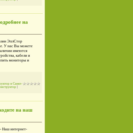
одробнее на
азин ЭплСтор
е. У нас Вы можете
наличии имеются
ройства, кабели и
упить мониторы и
уктор в Санкт-
инструктор
|
ходите на наш
- Наш интернет-