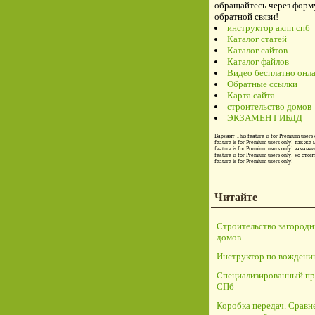
обращайтесь через форм
обратной связи!
инструктор акпп спб
Каталог статей
Каталог сайтов
Каталог файлов
Видео бесплатно онл
Обратные ссылки
Карта сайта
строительство домов
ЭКЗАМЕН ГИБДД
Вариант
This feature is for Premium users 
feature is for Premium users only!
так же 
feature is for Premium users only!
заманчи
feature is for Premium users only!
но стои
feature is for Premium users only!
Читайте
Строительство загород
домов
Инструктор по вождени
Специализированный пр
СПб
Коробка передач. Сравн