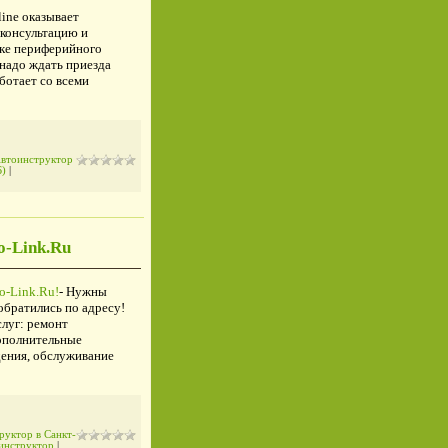
ine оказывает
консультацию и
вке периферийного
надо ждать приезда
ботает со всеми
втоинструктор
Б)
|
o-Link.Ru
o-Link.Ru!
- Нужны
обратились по адресу!
луг: ремонт
дополнительные
дения, обслуживание
руктор в Санкт-
инструктор
|