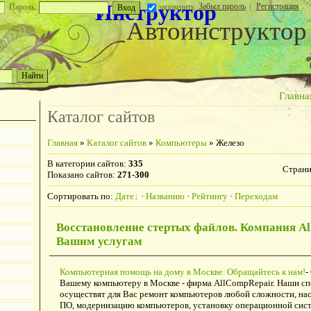
Инструктор
Забыл пароль
|
Регистрация
Пароль:
запомнить
Автоинструктор
Главна
Каталог сайтов
Главная
»
Каталог сайтов
»
Компьютеры
» Железо
В категории сайтов
:
335
Стран
Показано сайтов
:
271-300
Сортировать по
:
Дате
·
Названию
·
Рейтингу
·
Переходам
Восстановление стертых файлов. Компания Al
Вашим услугам
Компьютерная помощь на дому в Москве. Обращайтесь к нам!
-
Вашему компьютеру в Москве - фирма AllCompRepair. Наши с
осуществят для Вас ремонт компьютеров любой сложности, нас
ПО, модернизацию компьютеров, установку операционной сист