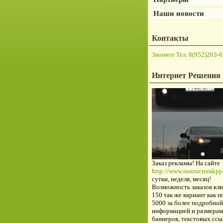
Наши новости
Контакты
Звоните Тел. 8(952)203-6
Интернет Решения
Заказ рекламы! На сайте
http://www.instructorakpp.
сутки, неделя, месяц!
Возможность заказов кли
150 так же вариант как п
5000 за более подробной
информацией и размерам
баннеров, текстовых ссы