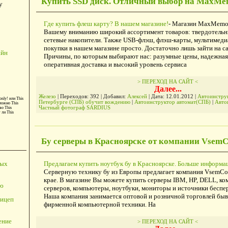
Купить SSD диск. Отличный выбор на MaxMe
у
Где купить флеш карту? В нашем магазине!
- Магазин MaxMemor
Вашему вниманию широкий ассортимент товаров: твердотельн
сетевые накопители. Также USB-флэш, флэш-карты, мультимедиа 
покупки в нашем магазине просто. Достаточно лишь зайти на са
айн
Причины, по которым выбирают нас: разумные цены, надежная
оперативная доставка и высокий уровень сервиса
> ПЕРЕХОД НА САЙТ <
Далее...
Железо
| Переходов: 392 | Добавил:
Алексей
| Дата:
12.01.2012
|
Автоинструк
only!
или
This
Петербурге (СПБ) обучит вождению
|
Автоинструктор автомат(СПБ)
|
Авто
можно
This
Частный фотограф SARDIUS
во
This
т ли
This
Бу серверы в Красноярске от компании Vsem
Предлагаем купить ноутбук бу в Красноярске. Больше информац
ных
Серверную технику бу из Европы предлагает компания VsemC
крае. В магазине Вы можете купить серверы IBM, HP, DELL, к
ю
серверов, компьютеры, ноутбуки, мониторы и источники беспе
Наша компания занимается оптовой и розничной торговлей бы
ицеп
фирменной компьютерной техники. На
ение
> ПЕРЕХОД НА САЙТ <