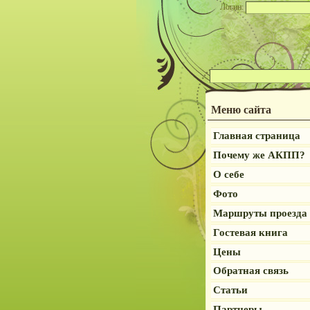
Логин:
Меню сайта
Главная страница
Почему же АКПП?
О себе
Фото
Маршруты проезда
Гостевая книга
Цены
Обратная связь
Статьи
Партнеры