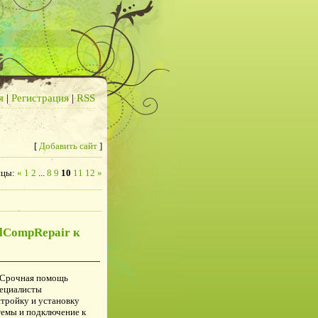
я
|
Регистрация
|
RSS
[
Добавить сайт
]
ицы
:
«
1
2
...
8
9
10
11
12
»
lCompRepair к
 Срочная помощь
пециалисты
тройку и установку
емы и подключение к