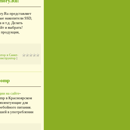
mory.Ru!
y.Ru представляет
ые накопители SSD,
и т.д. Делать
йт и выбрать!
 продукция,
тор в Санкт-
инструктор
|
Comp
ии на сайте
-
omp в Красноярском
омплектующие для
ребойного питания.
вшей в употреблении