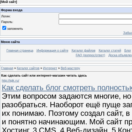
[
Мой сайт
]
Форма входа
Логин:
Пароль:
запомнить
Забыл
Меню сайта
Главная страница
Информация о сайте
Каталог файлов
Каталог статей
Блог
FAQ (вопрос/ответ)
Доска объявле
Главная
»
Каталог сайтов
»
Интернет
»
Веб-мастеру
Как сделать сайт или интернет-магазин читать здесь
http://iqik.ru/
Как сделать блог смотреть полность
Этим вопросом задаются многие, но
разобраться. Наоборот ещё пуще за
их понимаю. Поэтому создал сайт, в
и понятно начинающим. Мой сайт пр
Хостинг, 3 CMS, 4 Веб-дизайн, 5 Кон