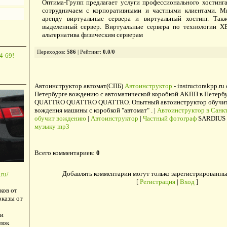
Оптима-Групп предлагает услуги профессионального хостинг
сотрудничаем с корпоративными и частными клиентами. Мы
аренду виртуальные сервера и виртуальный хостинг. Так
выделенный сервер. Виртуальные сервера по технологии X
альтернатива физическим серверам
Переходов
:
586
|
Рейтинг
:
0.0
/
0
4-69!
Автоинструктор автомат(СПБ)
Автоинструктор
- instructorakpp.ru
Петербурге вождению с автоматической коробкой АКПП в Петербу
QUATTRO QUATTRO QUATTRO. Опытный автоинструктор обучит в
вождения машины с коробкой "автомат" . |
Автоинструктор в Санкт
обучит вождению
|
Автоинструктор
|
Частный фотограф
SARDIUS 
музыку mp3
Всего комментариев
:
0
Добавлять комментарии могут только зарегистрированны
ru/
[
Регистрация
|
Вход
]
ков от
оказы от
и
лок