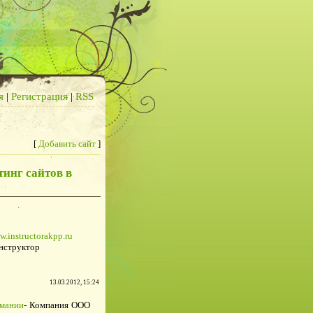
я
|
Регистрация
|
RSS
[
Добавить сайт
]
инг сайтов в
w.instructorakpp.ru
нструктор
13.03.2012, 15:24
рмании
- Компания ООО