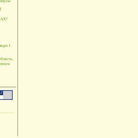
минусы
Т
АХ?
корп.1.
бласть,
пекта