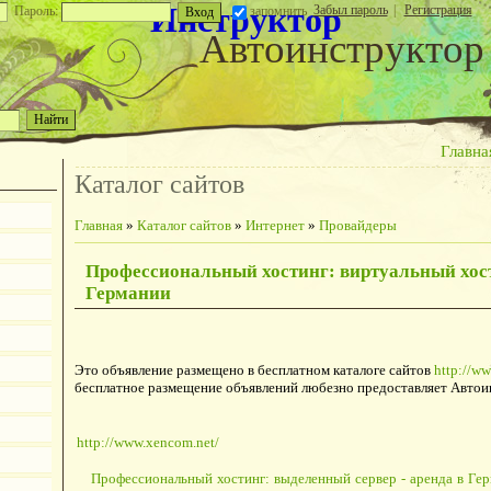
Инструктор
Забыл пароль
|
Регистрация
Пароль:
запомнить
Автоинструктор
Главна
Каталог сайтов
Главная
»
Каталог сайтов
»
Интернет
»
Провайдеры
Профессиональный хостинг: виртуальный хост
Германии
Это объявление размещено в бесплатном каталоге сайтов
http://ww
бесплатное размещение объявлений любезно предоставляет Автои
http://www.xencom.net/
Профессиональный хостинг: выделенный сервер - аренда в Ге