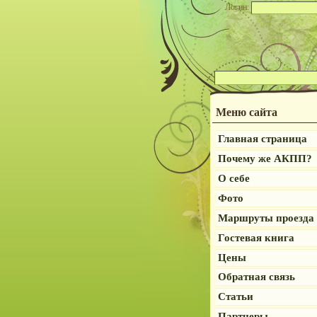
Логин:
Меню сайта
Главная страница
Почему же АКПП?
О себе
Фото
Маршруты проезда
Гостевая книга
Цены
Обратная связь
Статьи
Партнеры