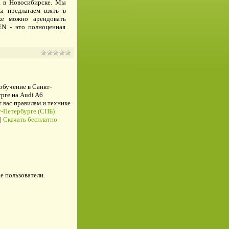
а в Новосибирске. Мы
 предлагаем взять в
же можно арендовать
EN - это полноценная
 обучение в Санкт-
рге на Audi A6
ас правилам и технике
-Петербурге (СПБ)
|
Скачать бесплатно
е пользователи.