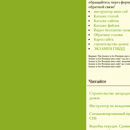
обращайтесь через форм
обратной связи!
инструктор акпп спб
Каталог статей
Каталог сайтов
Каталог файлов
Видео бесплатно онл
Обратные ссылки
Карта сайта
строительство домов
ЭКЗАМЕН ГИБДД
Вариант
This feature is for Premium users 
feature is for Premium users only!
так же 
feature is for Premium users only!
заманчи
feature is for Premium users only!
но стои
feature is for Premium users only!
Читайте
Строительство загород
домов
Инструктор по вождени
Специализированный пр
СПб
Коробка передач. Сравн