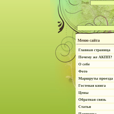
Логин:
Меню сайта
Главная страница
Почему же АКПП?
О себе
Фото
Маршруты проезда
Гостевая книга
Цены
Обратная связь
Статьи
Партнеры