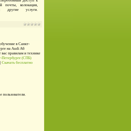
сперебойный доступ к
й почты, колокация,
и другие услуги.
 обучение в Санкт-
рге на Audi A6
ас правилам и технике
-Петербурге (СПБ)
|
Скачать бесплатно
е пользователи.