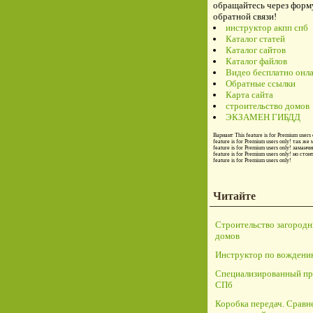
обращайтесь через форм
обратной связи!
инструктор акпп спб
Каталог статей
Каталог сайтов
Каталог файлов
Видео бесплатно онл
Обратные ссылки
Карта сайта
строительство домов
ЭКЗАМЕН ГИБДД
Вариант
This feature is for Premium users 
feature is for Premium users only!
так же 
feature is for Premium users only!
заманчи
feature is for Premium users only!
но стои
feature is for Premium users only!
Читайте
Строительство загород
домов
Инструктор по вождени
Специализированный пр
СПб
Коробка передач. Сравн