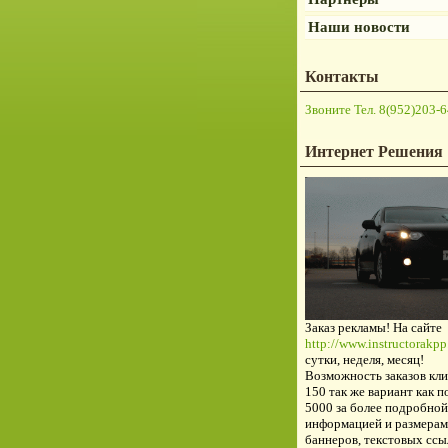
Наши новости
Контакты
Звоните Тел. 8(952)203-6
Интернет Решения
Заказ рекламы! На сайте
http://www.instructorakpp.
сутки, неделя, месяц!
Возможность заказов кли
150 так же вариант как п
5000 за более подробной
информацией и размерам
баннеров, текстовых ссы