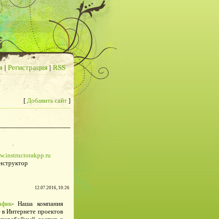
я
|
Регистрация
|
RSS
[
Добавить сайт
]
w.instructorakpp.ru
нструктор
12.07.2016, 10:26
афик
- Наша компания
 в Интернете проектов