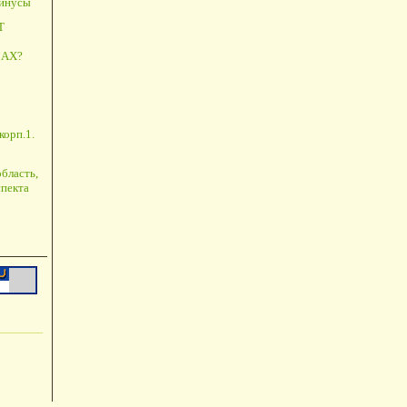
минусы
Т
АХ?
корп.1.
бласть,
пекта