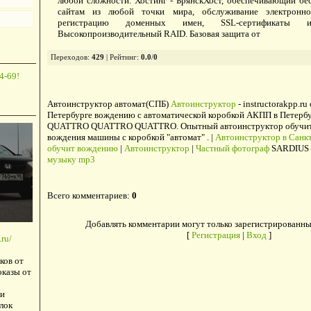
любой сложности. Хостинг - БрянскХост, обеспечивающий бе
сайтам из любой точки мира, обслуживание электронно
регистрацию доменных имен, SSL-сертификаты 
Высокопроизводительный RAID. Базовая защита от
Переходов
:
429
|
Рейтинг
:
0.0
/
0
4-69!
Автоинструктор автомат(СПБ)
Автоинструктор
- instructorakpp.ru
Петербурге вождению с автоматической коробкой АКПП в Петербу
QUATTRO QUATTRO QUATTRO. Опытный автоинструктор обучит в
вождения машины с коробкой "автомат" . |
Автоинструктор в Санкт
обучит вождению
|
Автоинструктор
|
Частный фотограф
SARDIUS 
музыку mp3
Всего комментариев
:
0
Добавлять комментарии могут только зарегистрированны
[
Регистрация
|
Вход
]
ru/
ков от
оказы от
и
лок