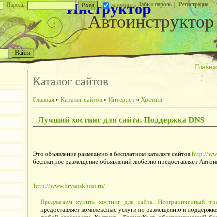
Инструктор
Забыл пароль
|
Регистрация
Пароль:
запомнить
Автоинструктор
Главна
Каталог сайтов
Главная
»
Каталог сайтов
»
Интернет
»
Хостинг
Лучший хостинг для сайта. Поддержка DNS
Это объявление размещено в бесплатном каталоге сайтов
http://ww
бесплатное размещение объявлений любезно предоставляет Автои
http://www.bryanskhost.ru/
Предлагаем купить хостинг для сайта. Неограниченный тр
предоставляет комплексные услуги по размещению и поддержке