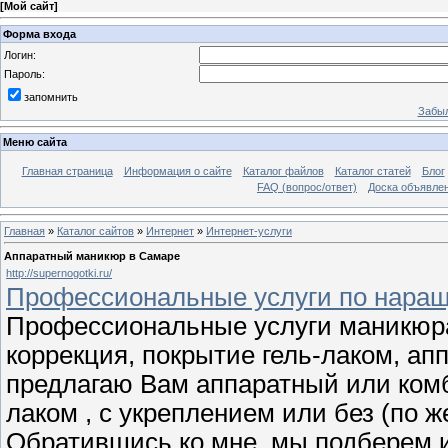
[
Мой сайт
]
Форма входа
Логин:
Пароль:
запомнить
Забыл
Меню сайта
Главная страница
Информация о сайте
Каталог файлов
Каталог статей
Блог
FAQ (вопрос/ответ)
Доска объявле
Главная
»
Каталог сайтов
»
Интернет
»
Интернет-услуги
Аппаратный маникюр в Самаре
http://supernogotki.ru/
Профессиональные услуги по наращ
Профессиональные услуги маникюра
коррекция, покрытие гель-лаком, а
предлагаю Вам аппаратный или ком
лаком , с укреплением или без (по 
Обратившись ко мне, мы подберем и