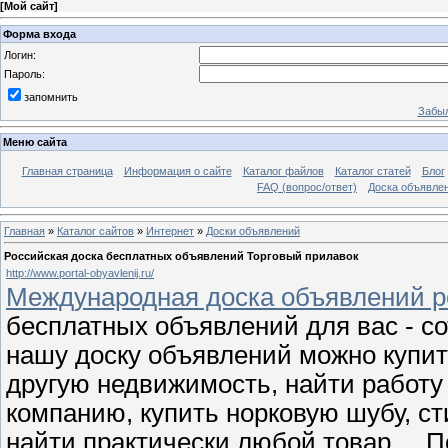
[
Мой сайт
]
Форма входа
Логин:
Пароль:
запомнить
Забыл
Меню сайта
Главная страница
Информация о сайте
Каталог файлов
Каталог статей
Блог
FAQ (вопрос/ответ)
Доска объявле
Главная
»
Каталог сайтов
»
Интернет
»
Доски объявлений
Российская доска бесплатных объявлений Торговый прилавок
http://www.portal-obyavlenij.ru/
Международная доска объявлений р
бесплатных объявлений для вас - с
нашу доску объявлений можно купит
другую недвижимость, найти работу
компанию, купить норковую шубу, с
найти практически любой товар. П