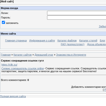
[
Мой сайт
]
Форма входа
Логин:
Пароль:
запомнить
Забыл
Меню сайта
Главная страница
Информация о сайте
Каталог файлов
Каталог статей
Блог
FAQ (вопрос/ответ)
Доска объявле
Главная
»
Каталог сайтов
»
Домашний очаг
»
Знакомства в Интернете
Cервис сокращения ссылок гугл
https://clik.su/
Cервис сокращатель ссылок online
- Сервис сокращения ссылок. Сокращатель ссылок
геотаргетинг, защита паролем, и многое другое на нашем сервисе! Бесплатно!
Всего комментариев
:
0
Добавлять комментарии могу
[
Р
Полная версия сайта