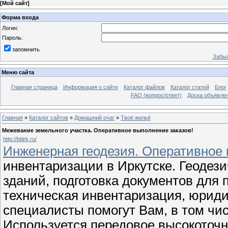
[
Мой сайт
]
Форма входа
Логин:
Пароль:
запомнить
Забыл
Меню сайта
Главная страница
Информация о сайте
Каталог файлов
Каталог статей
Блог
FAQ (вопрос/ответ)
Доска объявле
Главная
»
Каталог сайтов
»
Домашний очаг
»
Твоё жильё
Межевание земельного участка. Оперативное выполнение заказов!
http://btiirk.ru/
Инженерная геодезия. Оперативное 
инвентаризации в Иркутске. Геодез
зданий, подготовка документов для 
техническая инвентаризация, юриди
специалисты помогут Вам, в том чи
Используется передовое высокоточн