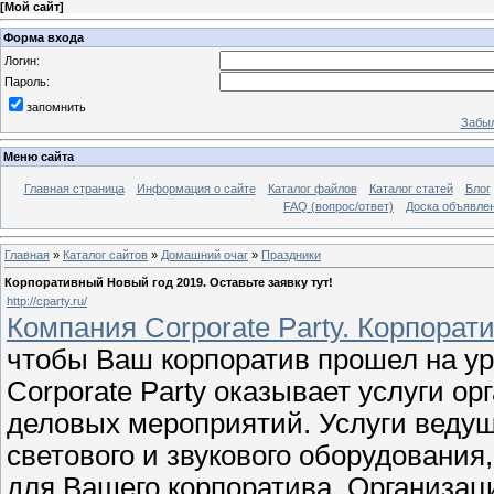
[
Мой сайт
]
Форма входа
Логин:
Пароль:
запомнить
Забыл
Меню сайта
Главная страница
Информация о сайте
Каталог файлов
Каталог статей
Блог
FAQ (вопрос/ответ)
Доска объявле
Главная
»
Каталог сайтов
»
Домашний очаг
»
Праздники
Корпоративный Новый год 2019. Оставьте заявку тут!
http://cparty.ru/
Компания Corporate Party. Корпорат
чтобы Ваш корпоратив прошел на ур
Corporate Party оказывает услуги о
деловых мероприятий. Услуги ведущ
светового и звукового оборудования,
для Вашего корпоратива. Организац