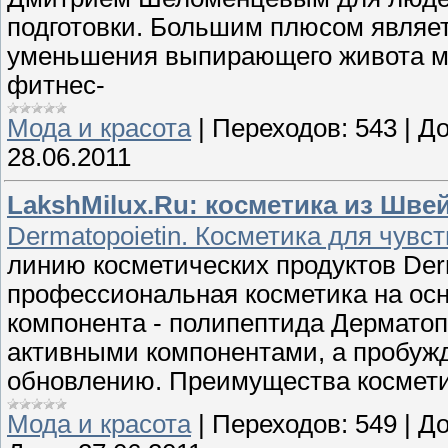
подготовки. Большим плюсом являет
уменьшения выпирающего живота мо
фитнес-
Мода и красота
|
Переходов:
543
|
До
28.06.2011
LakshMilux.Ru: косметика из Шве
Dermatopoietin. Косметика для чувс
линию косметических продуктов Derma
профессиональная косметика на осн
компонента - полипептида Дерматопо
активными компонентами, а пробужд
обновлению. Преимущества космети
Мода и красота
|
Переходов:
549
|
До