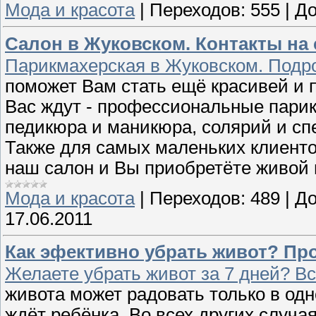
Мода и красота
|
Переходов:
555
|
До
Салон в Жуковском. Контакты на 
Парикмахерская в Жуковском. Подр
поможет Вам стать ещё красивей и п
Вас ждут - профессиональные пари
педикюра и маникюра, солярий и сп
Также для самых маленьких клиенто
наш салон и Вы приобретёте живой в
Мода и красота
|
Переходов:
489
|
До
17.06.2011
Как эфективно убрать живот? Пр
Желаете убрать живот за 7 дней? В
живота может радовать только в од
ждёт ребёнка. Во всех других случа