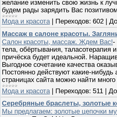
желание изменить свою жизнь к луч
будем рады зарядить Вас позитиво
Мода и красота
|
Переходов:
602
|
До
Массаж в салоне красоты. Загляни
Салон красоты, массаж. Ждем Вас!
-
тела, обёртывания, таласотерапия 
причёска будет идеальной. Наращив
Выгодное сочетание качества оказыв
Постоянно действуют какие-нибудь 
страницах сайта можно найти много
Мода и красота
|
Переходов:
511
|
До
Серебряные браслеты, золотые ко
Мы предлагаем: золотые цепочки м