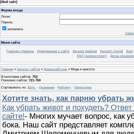
[
Мой сайт
]
Форма входа
Логин:
Пароль:
запомнить
Забыл
Меню сайта
Главная страница
Информация о сайте
Каталог файлов
Каталог статей
Блог
FAQ (вопрос/ответ)
Доска объявле
Главная
»
Каталог сайтов
»
Домашний очаг
» Мода и красота
В категории сайтов
:
752
Показано сайтов
:
721-750
Сортировать по
:
Дате
·
Названию
·
Рейтингу
·
Переходам
Хотите знать, как парню убрать ж
Как убрать живот и похудеть? Отве
сайте!
- Многих мучает вопрос, как
бока. Наш сайт представляет компл
Дмитрием Шеломенцевым для людей 