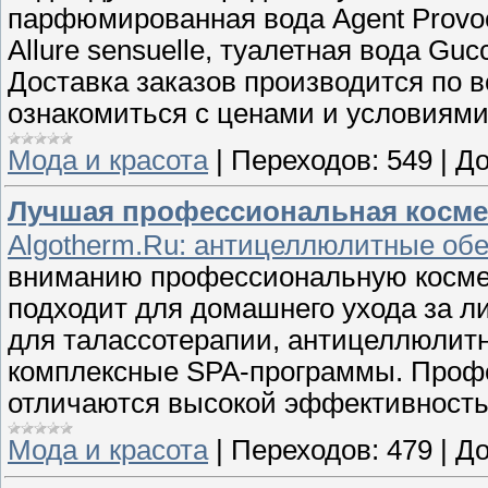
парфюмированная вода Agent Provo
Allure sensuelle, туалетная вода Guc
Доставка заказов производится по в
ознакомиться с ценами и условиями
Мода и красота
|
Переходов:
549
|
До
Лучшая профессиональная косметик
Algotherm.Ru: антицеллюлитные об
вниманию профессиональную космети
подходит для домашнего ухода за ли
для талассотерапии, антицеллюлит
комплексные SPA-программы. Профе
отличаются высокой эффективность
Мода и красота
|
Переходов:
479
|
До