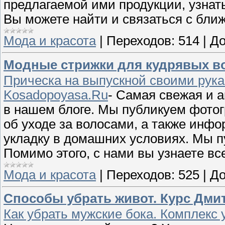
предлагаемой ими продукции, узнат
Вы можете найти и связаться с б
Мода и красота
|
Переходов:
514
|
До
Модные стрижки для кудрявых в
Прическа на выпускной своими рук
Kosadopoyasa.Ru
- Самая свежая и 
в нашем блоге. Мы публикуем фотог
об уходе за волосами, а также инф
укладку в домашних условиях. Мы п
Помимо этого, с нами вы узнаете в
Мода и красота
|
Переходов:
525
|
До
Способы убрать живот. Курс Дм
Как убрать мужские бока. Комплек