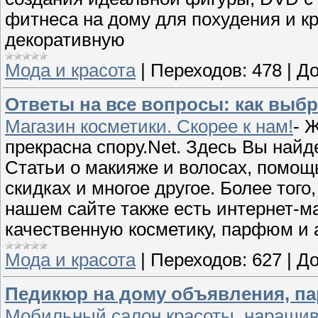
фитнеса на дому для похудения и кр
декоративную
Мода и красота
|
Переходов:
478
|
До
Ответы на все вопросы: как выбр
Магазин косметики. Скорее к нам!
- 
прекрасна спору.Net. Здесь Вы найде
Статьи о макияже и волосах, помощ
скидках и многое другое. Более тог
нашем сайте также есть интернет-м
качественную косметику, парфюм и 
Мода и красота
|
Переходов:
627
|
До
Педикюр на дому объявления, па
Мобильный салон красоты, наращив