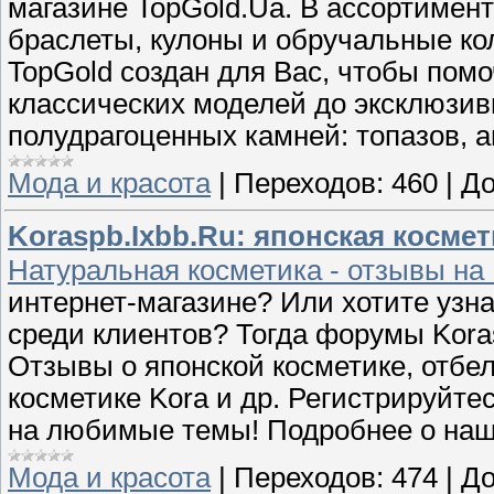
магазине TopGold.Ua. В ассортимент
браслеты, кулоны и обручальные к
TopGold создан для Вас, чтобы пом
классических моделей до эксклюзив
полудрагоценных камней: топазов, а
Мода и красота
|
Переходов:
460
|
До
Koraspb.Ixbb.Ru: японская космет
Натуральная косметика - отзывы на 
интернет-магазине? Или хотите узн
среди клиентов? Тогда форумы Korasp
Отзывы о японской косметике, отбе
косметике Kora и др. Регистрируйте
на любимые темы! Подробнее о наш
Мода и красота
|
Переходов:
474
|
До