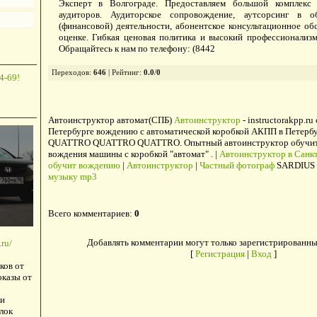
Эксперт в Волгограде. Предоставляем большой комплекс 
аудиторов. Аудиторское сопровождение, аутсорсинг в об
(финансовой) деятельности, абонентское консультационное об
оценке. Гибкая ценовая политика и высокий профессионализ
Обращайтесь к нам по телефону: (8442
Переходов
:
646
|
Рейтинг
:
0.0
/
0
4-69!
Автоинструктор автомат(СПБ)
Автоинструктор
- instructorakpp.ru
Петербурге вождению с автоматической коробкой АКПП в Петербу
QUATTRO QUATTRO QUATTRO. Опытный автоинструктор обучит в
вождения машины с коробкой "автомат" . |
Автоинструктор в Санкт
обучит вождению
|
Автоинструктор
|
Частный фотограф
SARDIUS 
музыку mp3
Всего комментариев
:
0
Добавлять комментарии могут только зарегистрированны
ru/
[
Регистрация
|
Вход
]
ков от
оказы от
и
лок