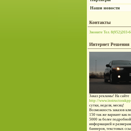
Наши новости
Контакты
Звоните Тел. 8(952)203-6
Интернет Решения
Заказ рекламы! На сайте
http://www.instructorakpp.
сутки, неделя, месяц!
Возможность заказов кли
150 так же вариант как п
5000 за более подробной
информацией и размерам
баннеров, текстовых ссы