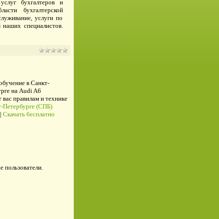
услуг бухгалтеров и
ласти бухгалтерской
служивание, услуги по
м наших специалистов.
 обучение в Санкт-
рге на Audi A6
ас правилам и технике
-Петербурге (СПБ)
|
Скачать бесплатно
е пользователи.