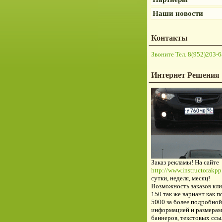
Наши новости
Контакты
Звоните Тел. 8(952)203-6
Интернет Решения
Заказ рекламы! На сайте
http://www.instructorakpp.
сутки, неделя, месяц!
Возможность заказов кли
150 так же вариант как п
5000 за более подробной
информацией и размерам
баннеров, текстовых ссы