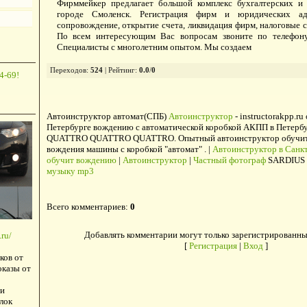
Фирммейкер предлагает большой комплекс бухгалтерских и
городе Смоленск. Регистрация фирм и юридических адр
сопровождение, открытие счета, ликвидация фирм, налоговые с
По всем интересующим Вас вопросам звоните по телефону:
Специалисты с многолетним опытом. Мы создаем
Переходов
:
524
|
Рейтинг
:
0.0
/
0
4-69!
Автоинструктор автомат(СПБ)
Автоинструктор
- instructorakpp.ru
Петербурге вождению с автоматической коробкой АКПП в Петербу
QUATTRO QUATTRO QUATTRO. Опытный автоинструктор обучит в
вождения машины с коробкой "автомат" . |
Автоинструктор в Санкт
обучит вождению
|
Автоинструктор
|
Частный фотограф
SARDIUS 
музыку mp3
Всего комментариев
:
0
Добавлять комментарии могут только зарегистрированны
ru/
[
Регистрация
|
Вход
]
ков от
оказы от
и
лок