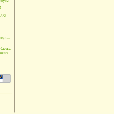
минусы
Т
АХ?
корп.1.
бласть,
пекта