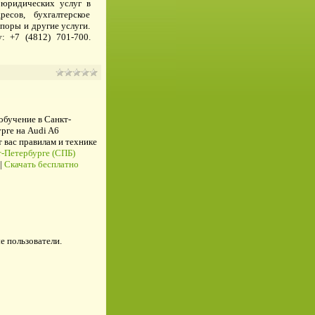
 юридических услуг в
есов, бухгалтерское
поры и другие услуги.
 +7 (4812) 701-700.
 обучение в Санкт-
рге на Audi A6
ас правилам и технике
-Петербурге (СПБ)
|
Скачать бесплатно
е пользователи.