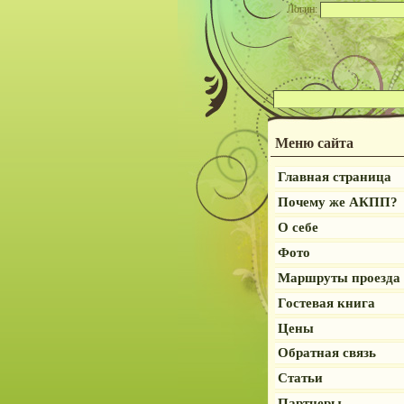
Логин:
Меню сайта
Главная страница
Почему же АКПП?
О себе
Фото
Маршруты проезда
Гостевая книга
Цены
Обратная связь
Статьи
Партнеры