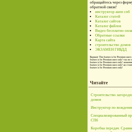
обращайтесь через форм
обратной связи!
инструктор акпп спб
Каталог статей
Каталог сайтов
Каталог файлов
Видео бесплатно онл
Обратные ссылки
Карта сайта
строительство домов
ЭКЗАМЕН ГИБДД
Вариант
This feature is for Premium users 
feature is for Premium users only!
так же 
feature is for Premium users only!
заманчи
feature is for Premium users only!
но стои
feature is for Premium users only!
Читайте
Строительство загород
домов
Инструктор по вождени
Специализированный пр
СПб
Коробка передач. Сравн