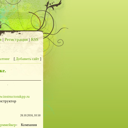
я
|
Регистрация
|
RSS
алтинг
[
Добавить сайт
]
ке.
w.instructorakpp.ru
нструктор
26.10.2016, 10:50
рммейкер
- Компания