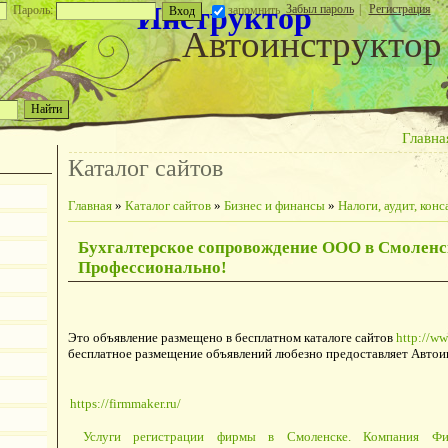
Инструктор
Забыл пароль
|
Регистрация
Пароль:
запомнить
Автоинструктор
Главна
Каталог сайтов
Главная
»
Каталог сайтов
»
Бизнес и финансы
»
Налоги, аудит, конс
Бухгалтерское сопровождение ООО в Смоленс
Профессионально!
Это объявление размещено в бесплатном каталоге сайтов
http://ww
бесплатное размещение объявлений любезно предоставляет Автои
https://firmmaker.ru/
Услуги регистрации фирмы в Смоленске. Компания Фи