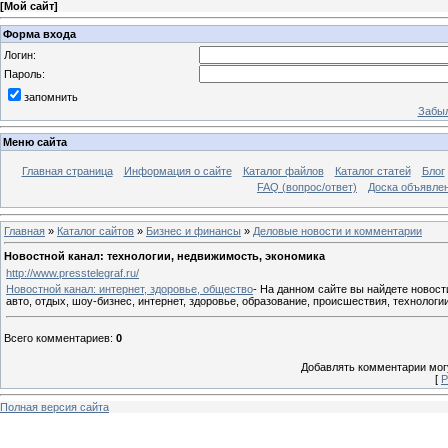
[
Мой сайт
]
Форма входа
Логин:
Пароль:
запомнить
Забыл
Меню сайта
Главная страница
Информация о сайте
Каталог файлов
Каталог статей
Блог
FAQ (вопрос/ответ)
Доска объявле
Главная
»
Каталог сайтов
»
Бизнес и финансы
»
Деловые новости и комментарии
Новостной канал: технологии, недвижимость, экономика
http://www.presstelegraf.ru/
Новостной канал: интернет, здоровье, общество
- На данном сайте вы найдете новост
авто, отдых, шоу-бизнес, интернет, здоровье, образование, происшествия, технологии
Всего комментариев
:
0
Добавлять комментарии могу
[
Р
Полная версия сайта