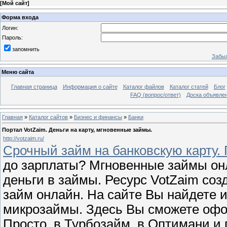
[
Мой сайт
]
Форма входа
Логин:
Пароль:
запомнить
Забыл
Меню сайта
Главная страница
Информация о сайте
Каталог файлов
Каталог статей
Блог
FAQ (вопрос/ответ)
Доска объявле
Главная
»
Каталог сайтов
»
Бизнес и финансы
»
Банки
Портал VotZaim. Деньги на карту, мгновенные займы.
http://votzaim.ru/
Срочный займ на банковскую карту. 
до зарплаты? Мгновенные займы онл
деньги в займы. Ресурс VotZaim соз
займ онлайн. На сайте Вы найдете
микрозаймы. Здесь Вы сможете офо
Просто, в Турбозайм, в Оптимани и 