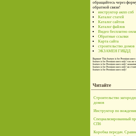
обращайтесь через форм
обратной связи!
инструктор акпп спб
Каталог статей
Каталог сайтов
Каталог файлов
Видео бесплатно онл
Обратные ссылки
Карта сайта
строительство домов
ЭКЗАМЕН ГИБДД
Вариант
This feature is for Premium users 
feature is for Premium users only!
так же 
feature is for Premium users only!
заманчи
feature is for Premium users only!
но стои
feature is for Premium users only!
Читайте
Строительство загород
домов
Инструктор по вождени
Специализированный пр
СПб
Коробка передач. Сравн