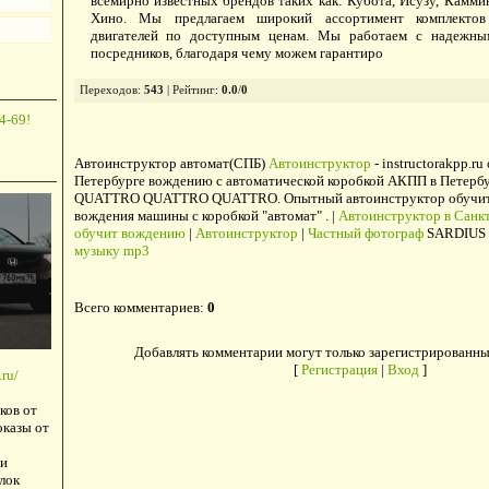
всемирно известных брендов таких как: Кубота, Исузу, Камми
Хино. Мы предлагаем широкий ассортимент комплектов 
двигателей по доступным ценам. Мы работаем с надежны
посредников, благодаря чему можем гарантиро
Переходов
:
543
|
Рейтинг
:
0.0
/
0
4-69!
Автоинструктор автомат(СПБ)
Автоинструктор
- instructorakpp.ru
Петербурге вождению с автоматической коробкой АКПП в Петербу
QUATTRO QUATTRO QUATTRO. Опытный автоинструктор обучит в
вождения машины с коробкой "автомат" . |
Автоинструктор в Санкт
обучит вождению
|
Автоинструктор
|
Частный фотограф
SARDIUS 
музыку mp3
Всего комментариев
:
0
Добавлять комментарии могут только зарегистрированны
[
Регистрация
|
Вход
]
ru/
ков от
оказы от
и
лок