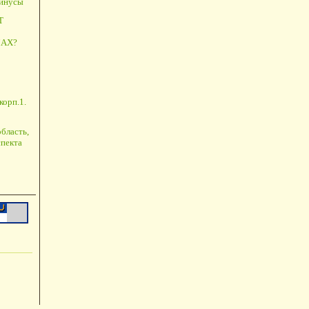
минусы
Т
АХ?
корп.1.
бласть,
пекта