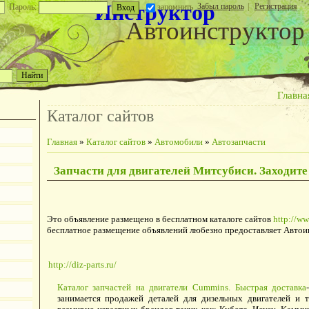
Инструктор
Забыл пароль
|
Регистрация
Пароль:
запомнить
Автоинструктор
Главна
Каталог сайтов
Главная
»
Каталог сайтов
»
Автомобили
»
Автозапчасти
Запчасти для двигателей Митсубиси. Заходите 
Это объявление размещено в бесплатном каталоге сайтов
http://ww
бесплатное размещение объявлений любезно предоставляет Автои
http://diz-parts.ru/
Каталог запчастей на двигатели Cummins. Быстрая доставка
занимается продажей деталей для дизельных двигателей и 