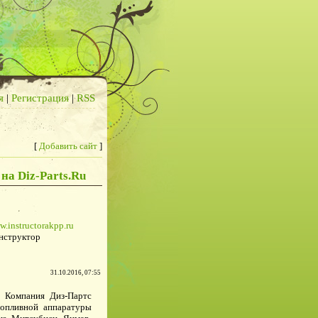
я
|
Регистрация
|
RSS
[
Добавить сайт
]
на Diz-Parts.Ru
w.instructorakpp.ru
нструктор
31.10.2016, 07:55
- Компания Диз-Партс
топливной аппаратуры