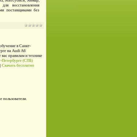
нз, Митсубиси, Янмар,
для восстановления
ми поставщиками без
 обучение в Санкт-
рге на Audi A6
ас правилам и технике
-Петербурге (СПБ)
|
Скачать бесплатно
е пользователи.