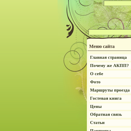
Логин:
Меню сайта
Главная страница
Почему же АКПП?
О себе
Фото
Маршруты проезда
Гостевая книга
Цены
Обратная связь
Статьи
Партнеры