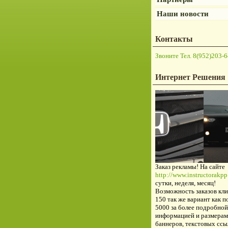
Наши новости
Контакты
Звоните Тел. 8(952)203-6
Интернет Решения
Заказ рекламы! На сайте
http://www.instructorakpp.
сутки, неделя, месяц!
Возможность заказов кли
150 так же вариант как п
5000 за более подробной
информацией и размерам
баннеров, текстовых ссы