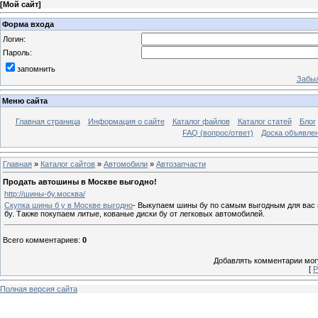
[
Мой сайт
]
Форма входа
Логин:
Пароль:
запомнить
Забыл
Меню сайта
Главная страница
Информация о сайте
Каталог файлов
Каталог статей
Блог
FAQ (вопрос/ответ)
Доска объявле
Главная
»
Каталог сайтов
»
Автомобили
»
Автозапчасти
Продать автошины в Москве выгодно!
http://шины-бу.москва/
Скупка шины б у в Москве выгодно
- Выкупаем шины бу по самым выгодным для вас ц
бу. Также покупаем литые, кованые диски бу от легковых автомобилей.
Всего комментариев
:
0
Добавлять комментарии могу
[
Р
Полная версия сайта