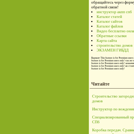
обращайтесь через форм
обратной связи!
инструктор акпп спб
Каталог статей
Каталог сайтов
Каталог файлов
Видео бесплатно онл
Обратные ссылки
Карта сайта
строительство домов
ЭКЗАМЕН ГИБДД
Вариант
This feature is for Premium users 
feature is for Premium users only!
так же 
feature is for Premium users only!
заманчи
feature is for Premium users only!
но стои
feature is for Premium users only!
Читайте
Строительство загород
домов
Инструктор по вождени
Специализированный пр
СПб
Коробка передач. Сравн