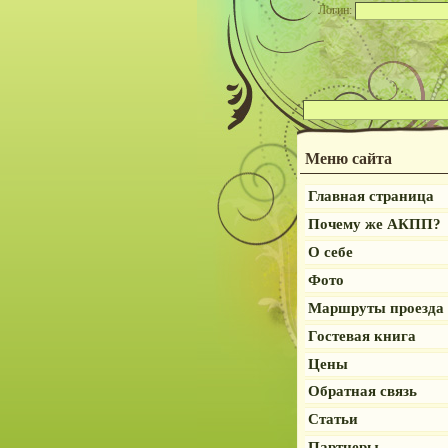
Логин:
Меню сайта
Главная страница
Почему же АКПП?
О себе
Фото
Маршруты проезда
Гостевая книга
Цены
Обратная связь
Статьи
Партнеры