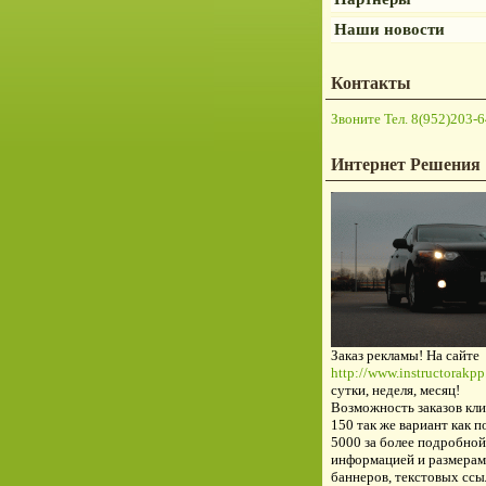
Наши новости
Контакты
Звоните Тел. 8(952)203-6
Интернет Решения
Заказ рекламы! На сайте
http://www.instructorakpp.
сутки, неделя, месяц!
Возможность заказов кли
150 так же вариант как п
5000 за более подробной
информацией и размерам
баннеров, текстовых ссы