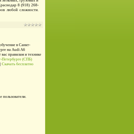
 легковых, грузовых и
раснодар 8 (918) 268-
оров любой сложности.
 обучение в Санкт-
рге на Audi A6
ас правилам и технике
-Петербурге (СПБ)
|
Скачать бесплатно
е пользователи.