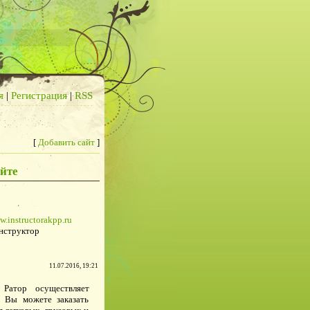
я
|
Регистрация
|
RSS
[
Добавить сайт
]
йте
w.instructorakpp.ru
нструктор
11.07.2016, 19:21
 Ратор осуществляет
 Вы можете заказать