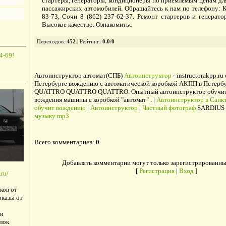
стартеры, генераторы, кондиционеры по приемлемым ценам для
пассажирских автомобилей. Обращайтесь к нам по телефону: К
83-73, Сочи 8 (862) 237-62-37. Ремонт стартеров и генерат
Высокое качество. Ознакомитьс
Переходов
:
452
|
Рейтинг
:
0.0
/
0
4-69!
Автоинструктор автомат(СПБ)
Автоинструктор
- instructorakpp.ru
Петербурге вождению с автоматической коробкой АКПП в Петербу
QUATTRO QUATTRO QUATTRO. Опытный автоинструктор обучит в
вождения машины с коробкой "автомат" . |
Автоинструктор в Санкт
обучит вождению
|
Автоинструктор
|
Частный фотограф
SARDIUS 
музыку mp3
Всего комментариев
:
0
Добавлять комментарии могут только зарегистрированны
[
Регистрация
|
Вход
]
ru/
ков от
оказы от
и
лок