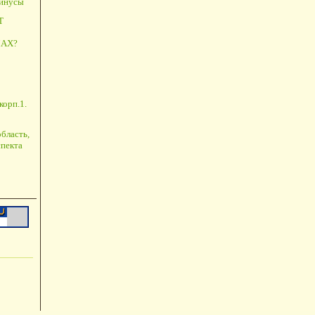
минусы
Т
АХ?
корп.1.
бласть,
пекта