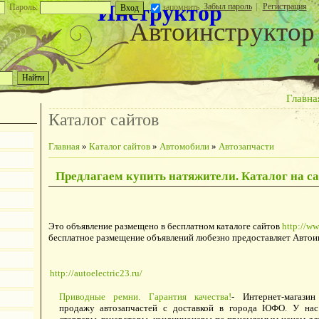
Инструктор
Забыл пароль
|
Регистрация
Пароль:
запомнить
Автоинструктор
Главна
Каталог сайтов
Главная
»
Каталог сайтов
»
Автомобили
»
Автозапчасти
Предлагаем купить натяжители. Каталог на са
Это объявление размещено в бесплатном каталоге сайтов
http://ww
бесплатное размещение объявлений любезно предоставляет Автои
http://autoelectric23.ru/
Приводные ремни. Гарантия качества!
- Интернет-магазин
продажу автозапчастей с доставкой в города ЮФО. У нас