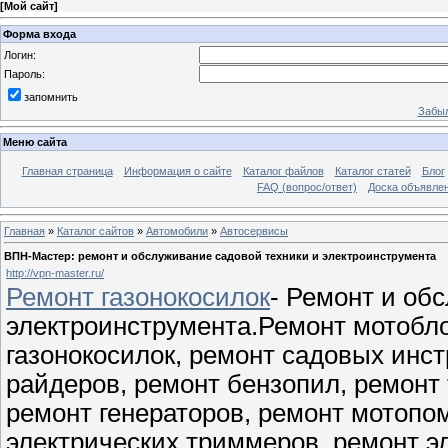
[
Мой сайт
]
Форма входа
Логин:
Пароль:
запомнить
Забыл
Меню сайта
Главная страница
Информация о сайте
Каталог файлов
Каталог статей
Блог
FAQ (вопрос/ответ)
Доска объявле
Главная
»
Каталог сайтов
»
Автомобили
»
Автосервисы
ВПН-Мастер: ремонт и обслуживание садовой техники и электроинструмента
http://vpn-master.ru/
Ремонт газонокосилок
- Ремонт и об
электроинструмента.Ремонт мотобло
газонокосилок, ремонт садовых инст
райдеров, ремонт бензопил, ремонт
ремонт генераторов, ремонт мотопом
электрических триммеров, ремонт эл