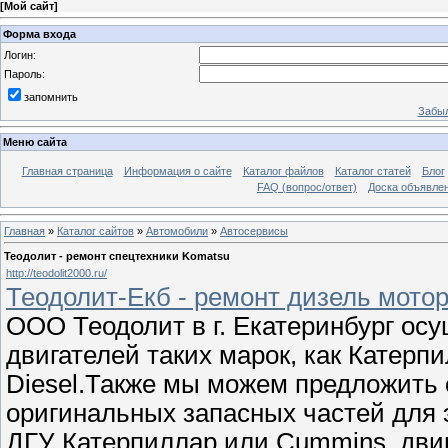
[
Мой сайт
]
Форма входа
Логин:
Пароль:
запомнить
Забыл
Меню сайта
Главная страница
Информация о сайте
Каталог файлов
Каталог статей
Блог
FAQ (вопрос/ответ)
Доска объявле
Главная
»
Каталог сайтов
»
Автомобили
»
Автосервисы
Теодолит - ремонт спецтехники Komatsu
http://teodolit2000.ru/
Теодолит-Екб - ремонт дизель мотор
ООО Теодолит в г. Екатеринбург ос
двигателей таких марок, как Катерпи
Diesel.Также мы можем предложить
оригинальных запасных частей для э
ДГУ Катерпиллар или Cummins, двиг