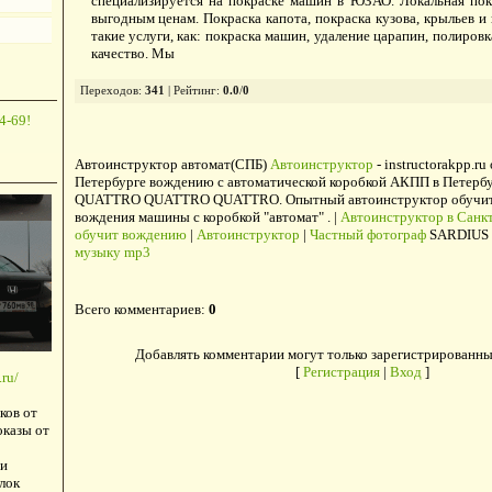
специализируется на покраске машин в ЮЗАО. Локальная пок
выгодным ценам. Покраска капота, покраска кузова, крыльев и
такие услуги, как: покраска машин, удаление царапин, полировк
качество. Мы
Переходов
:
341
|
Рейтинг
:
0.0
/
0
4-69!
Автоинструктор автомат(СПБ)
Автоинструктор
- instructorakpp.ru
Петербурге вождению с автоматической коробкой АКПП в Петербу
QUATTRO QUATTRO QUATTRO. Опытный автоинструктор обучит в
вождения машины с коробкой "автомат" . |
Автоинструктор в Санкт
обучит вождению
|
Автоинструктор
|
Частный фотограф
SARDIUS 
музыку mp3
Всего комментариев
:
0
Добавлять комментарии могут только зарегистрированны
[
Регистрация
|
Вход
]
ru/
ков от
оказы от
и
лок