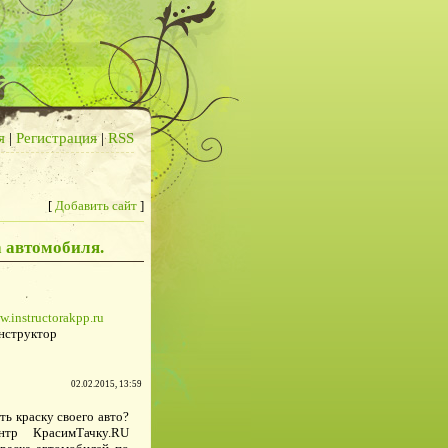
я
|
Регистрация
|
RSS
[
Добавить сайт
]
 автомобиля.
w.instructorakpp.ru
нструктор
02.02.2015, 13:59
ть краску своего авто?
тр КрасимТачку.RU