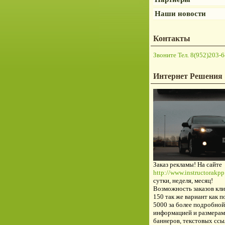
Наши новости
Контакты
Звоните Тел. 8(952)203-6
Интернет Решения
Заказ рекламы! На сайте
http://www.instructorakpp.
сутки, неделя, месяц!
Возможность заказов кли
150 так же вариант как п
5000 за более подробной
информацией и размерам
баннеров, текстовых ссы