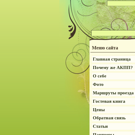
Логин:
Меню сайта
Главная страница
Почему же АКПП?
О себе
Фото
Маршруты проезда
Гостевая книга
Цены
Обратная связь
Статьи
Партнеры