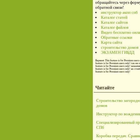
обращайтесь через форм
обратной связи!
инструктор акпп спб
Каталог статей
Каталог сайтов
Каталог файлов
Видео бесплатно онл
Обратные ссылки
Карта сайта
строительство домов
ЭКЗАМЕН ГИБДД
Вариант
This feature is for Premium users 
feature is for Premium users only!
так же 
feature is for Premium users only!
заманчи
feature is for Premium users only!
но стои
feature is for Premium users only!
Читайте
Строительство загород
домов
Инструктор по вождени
Специализированный пр
СПб
Коробка передач. Сравн