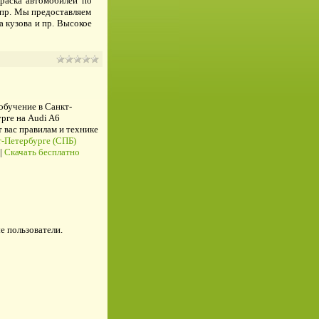
раска автомобилей по
 пр. Мы предоставляем
а кузова и пр. Высокое
 обучение в Санкт-
рге на Audi A6
ас правилам и технике
-Петербурге (СПБ)
|
Скачать бесплатно
е пользователи.