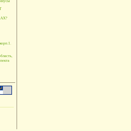
минусы
Т
АХ?
корп.1.
бласть,
пекта