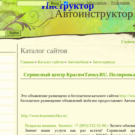
Инструктор
Забыл пароль
|
Регистрация
Пароль:
запомнить
Автоинструктор
Главна
Каталог сайтов
Главная
»
Каталог сайтов
»
Автомобили
»
Автосервисы
Сервисный центр КрасимТачку.RU. Полировка
Это объявление размещено в бесплатном каталоге сайтов
http://ww
бесплатное размещение объявлений любезно предоставляет Автои
http://www.krasimtachku.ru/
Покраска машины. Звоните: +7 (903) 532-52-96.
- Хотите обнови
Значит наши услуги как раз кстати! Сервисный цен