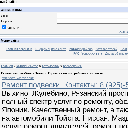
[
Мой сайт
]
Форма входа
Логин:
Пароль:
запомнить
Забыл
Меню сайта
Главная страница
Информация о сайте
Каталог файлов
Каталог статей
Блог
FAQ (вопрос/ответ)
Доска объявле
Главная
»
Каталог сайтов
»
Автомобили
»
Автосервисы
Ремонт автомобилей Тойота. Гарантия на все работы и запчасти.
http://avto-vostok.com/
Ремонт подвески. Контакты: 8 (925)-
Выхино, Жулебино, Рязанский проспе
полный спектр услуг по ремонту, о
Японии. Качественный ремонт, а так
на автомобили Тойота, Ниссан, Маз
услуг: ремонт двигателей, ремонт п