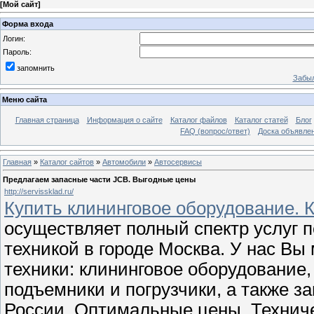
[
Мой сайт
]
Форма входа
Логин:
Пароль:
запомнить
Забыл
Меню сайта
Главная страница
Информация о сайте
Каталог файлов
Каталог статей
Блог
FAQ (вопрос/ответ)
Доска объявле
Главная
»
Каталог сайтов
»
Автомобили
»
Автосервисы
Предлагаем запасные части JCB. Выгодные цены
http://servissklad.ru/
Купить клининговое оборудование. К
осуществляет полный спектр услуг 
техникой в городе Москва. У нас Вы
техники: клининговое оборудование
подъемники и погрузчики, а также за
России. Оптимальные цены. Технич