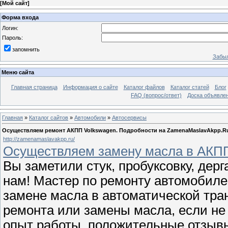
[
Мой сайт
]
Форма входа
Логин:
Пароль:
запомнить
Забыл
Меню сайта
Главная страница
Информация о сайте
Каталог файлов
Каталог статей
Блог
FAQ (вопрос/ответ)
Доска объявле
Главная
»
Каталог сайтов
»
Автомобили
»
Автосервисы
Осуществляем ремонт АКПП Volkswagen. Подробности на ZamenaMaslavAkpp.R
http://zamenamaslavakpp.ru/
Осуществляем замену масла в АКПП 
Вы заметили стук, пробуксовку, де
нам! Мастер по ремонту автомобиле
замене масла в автоматической тра
ремонта или замены масла, если не
опыт работы, положительные отзыв