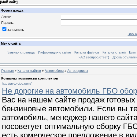
[
Мой сайт
]
Форма входа
Логин:
Пароль:
запомнить
Забыл
Меню сайта
Главная страница
Информация о сайте
Каталог файлов
Каталог статей
Блог
FAQ (вопрос/ответ)
Доска объявле
Главная
»
Каталог сайтов
»
Автомобили
»
Автосервисы
Комплект комплекты комплектов
http://avto-gbo.com/
Не дорогие на автомобиль ГБО обо
Вас на нашем сайте продаж готовых
бензиновые автомобили. Если вы те
автомобиль, менеджер нашего сайта 
посоветует оптимальную сборку ГБО
есть комерческое предложение в ви