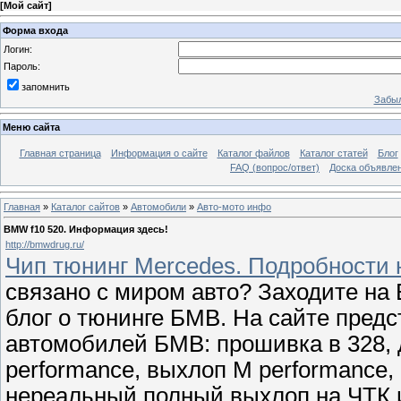
[
Мой сайт
]
Форма входа
Логин:
Пароль:
запомнить
Забыл
Меню сайта
Главная страница
Информация о сайте
Каталог файлов
Каталог статей
Блог
FAQ (вопрос/ответ)
Доска объявле
Главная
»
Каталог сайтов
»
Автомобили
»
Авто-мото инфо
BMW f10 520. Информация здесь!
http://bmwdrug.ru/
Чип тюнинг Mercedes. Подробности
связано с миром авто? Заходите на
блог о тюнинге БМВ. На сайте пред
автомобилей БМВ: прошивка в 328, 
performance, выхлоп M performance,
нереальный полный выхлоп на ЧТК и