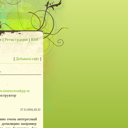
я
|
Регистрация
|
RSS
[
Добавить сайт
]
.
w.instructorakpp.ru
нструктор
27.11.2016, 03:22
нию очень интересный
ть депиляцию например