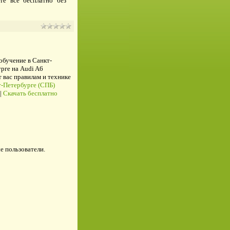
е все бесплатно без
 обучение в Санкт-
рге на Audi A6
ас правилам и технике
-Петербурге (СПБ)
|
Скачать бесплатно
е пользователи.