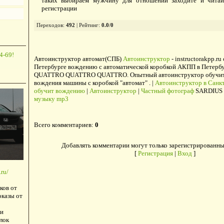
таких выбираем мужчину для отношений заходите и читайт
регистрации
Переходов
:
492
|
Рейтинг
:
0.0
/
0
4-69!
Автоинструктор автомат(СПБ)
Автоинструктор
- instructorakpp.ru
Петербурге вождению с автоматической коробкой АКПП в Петербу
QUATTRO QUATTRO QUATTRO. Опытный автоинструктор обучит в
вождения машины с коробкой "автомат" . |
Автоинструктор в Санкт
обучит вождению
|
Автоинструктор
|
Частный фотограф
SARDIUS 
музыку mp3
Всего комментариев
:
0
Добавлять комментарии могут только зарегистрированны
[
Регистрация
|
Вход
]
ru/
ков от
оказы от
и
лок