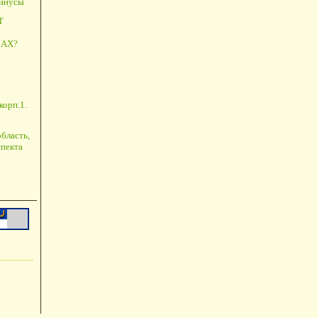
минусы
Т
АХ?
корп.1.
бласть,
пекта