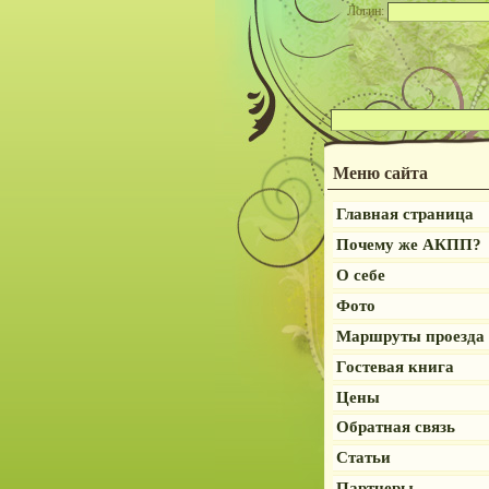
Логин:
Меню сайта
Главная страница
Почему же АКПП?
О себе
Фото
Маршруты проезда
Гостевая книга
Цены
Обратная связь
Статьи
Партнеры