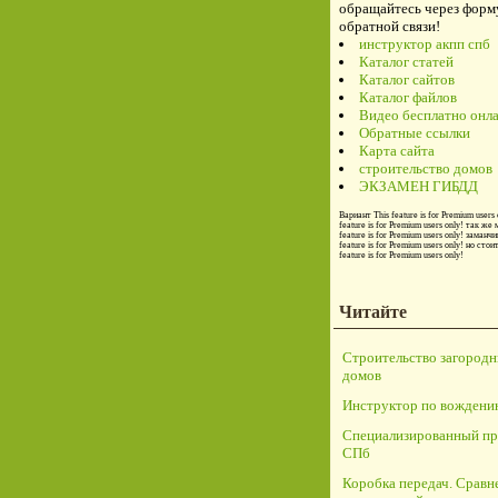
обращайтесь через форм
обратной связи!
инструктор акпп спб
Каталог статей
Каталог сайтов
Каталог файлов
Видео бесплатно онл
Обратные ссылки
Карта сайта
строительство домов
ЭКЗАМЕН ГИБДД
Вариант
This feature is for Premium users 
feature is for Premium users only!
так же 
feature is for Premium users only!
заманчи
feature is for Premium users only!
но стои
feature is for Premium users only!
Читайте
Строительство загород
домов
Инструктор по вождени
Специализированный пр
СПб
Коробка передач. Сравн