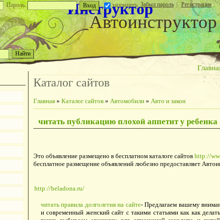
Инструктор
Забыл пароль
|
Регистрация
Пароль:
запомнить
Автоинструктор
Главна
Каталог сайтов
Главная
»
Каталог сайтов
»
Автомобили
»
Авто и закон
читать публикацию плохой аппетит у ребенка 
Это объявление размещено в бесплатном каталоге сайтов
http://ww
бесплатное размещение объявлений любезно предоставляет Автои
http://beladona.ru/
читать правила долголетия на сайте
- Предлагаем вашему внима
и современный женский сайт с такими статьями как как дела