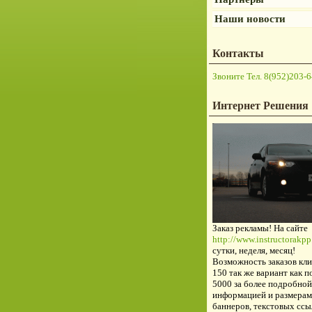
Наши новости
Контакты
Звоните Тел. 8(952)203-6
Интернет Решения
Заказ рекламы! На сайте
http://www.instructorakpp.
сутки, неделя, месяц!
Возможность заказов кли
150 так же вариант как п
5000 за более подробной
информацией и размерам
баннеров, текстовых ссы