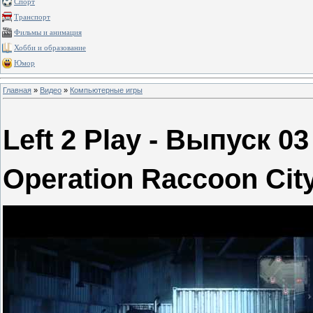
Спорт
Транспорт
Фильмы и анимация
Хобби и образование
Юмор
Главная
»
Видео
»
Компьютерные игры
Left 2 Play - Выпуск 03 
Operation Raccoon Cit