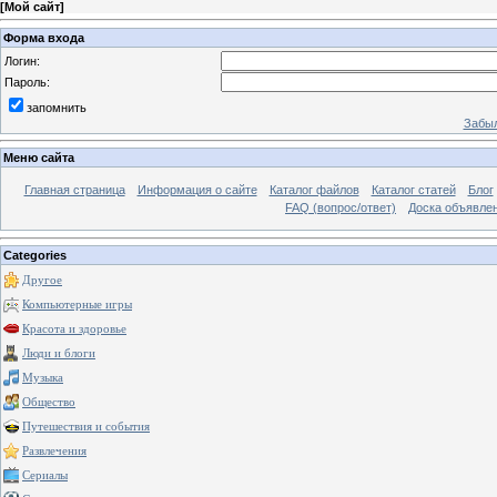
[
Мой сайт
]
Форма входа
Логин:
Пароль:
запомнить
Забыл
Меню сайта
Главная страница
Информация о сайте
Каталог файлов
Каталог статей
Блог
FAQ (вопрос/ответ)
Доска объявле
Categories
Другое
Компьютерные игры
Красота и здоровье
Люди и блоги
Музыка
Общество
Путешествия и события
Развлечения
Сериалы